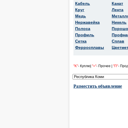
Кабель
Канат
Круг
Лента
Медь
Металл
Нержавейка
Никель
Полоса
Порошо
Профиль
Профна
Сетка
Сплав
Ферросплавы
Цветме
"K"
- Куплю|
"="
- Прочее |
"П"
- Про
Разместить объявление