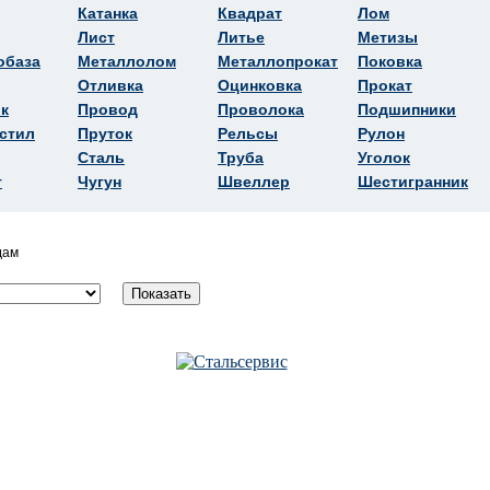
Катанка
Квадрат
Лом
Лист
Литье
Метизы
обаза
Металлолом
Металлопрокат
Поковка
Отливка
Оцинковка
Прокат
к
Провод
Проволока
Подшипники
стил
Пруток
Рельсы
Рулон
Сталь
Труба
Уголок
т
Чугун
Швеллер
Шестигранник
дам