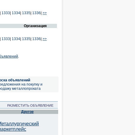
|
1333
|
1334
|
1335
|
1336
|
>>
Организация
|
1333
|
1334
|
1335
|
1336
|
>>
объявлений
.
оска объявлений
редложения на покупку и
родажу металлопроката
РАЗМЕСТИТЬ ОБЪЯВЛЕНИЕ
Другое
Металлургический
маркетплейс