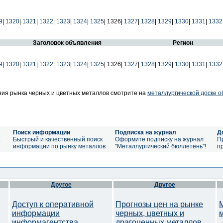
9
|
1320
|
1321
|
1322
|
1323
|
1324
|
1325
|
1326|
1327
|
1328
|
1329
|
1330
|
1331
|
1332
Заголовок объявления
Регион
9
|
1320
|
1321
|
1322
|
1323
|
1324
|
1325
|
1326|
1327
|
1328
|
1329
|
1330
|
1331
|
1332
ия рынка черных и цветных металлов смотрите на
металлургической доске 
Поиск информации
Подписка на журнал
Д
а
Быстрый и качественный поиск
Оформите подписку на журнал
П
информации по рынку металлов
"Металлургический бюллетень"!
п
Другое
Другое
Доступ к оперативной
Прогнозы цен на рынке
информации
черных, цветных и
информагентства
драгоценных металлов.