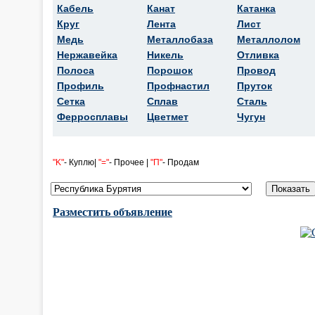
Кабель
Канат
Катанка
Круг
Лента
Лист
Медь
Металлобаза
Металлолом
Нержавейка
Никель
Отливка
Полоса
Порошок
Провод
Профиль
Профнастил
Пруток
Сетка
Сплав
Сталь
Ферросплавы
Цветмет
Чугун
"K"
- Куплю|
"="
- Прочее |
"П"
- Продам
Разместить объявление