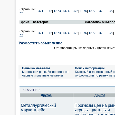
Страницы:
1371
|
1372
|
1373
|
1374
|
1375
|
1376
|
1377
|
1378
|
1379
|
<<
Время
Категория
Заголовок объявл
Страницы:
1371
|
1372
|
1373
|
1374
|
1375
|
1376
|
1377
|
1378
|
1379
|
<<
Разместить объявление
Объявления рынка черных и цветных ме
Цены на металлы
Поиск информации
Мировые и российские цены на
Быстрый и качественный п
черные и цветные металлы
информации по рынку мет
CLASSIFIED
Другое
Другое
Металлургический
Прогнозы цен на ры
маркетплейс
черных, цветных и
драгоценных металл