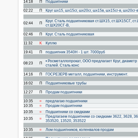
14:18
П
Подшипники
02:22
П
Круг шх15, шх15сг, шх20сг, шх15в, шх15сг-в, шх20сг
Круг. Сталь подшипниковая ст.ШХ15, ст.ШХ15СГ, ст
02:44
П
ст.ШХ20СГ-В,
02:46
П
Круг. Сталь подшипниковая
11:32
K
Куплю
19:41
П
подшипник 3540Н - 1 шт. 7000руб
• Росметаллопрокат, ООО предлагает Круг, диаметр 
08:23
П
сталей. Сталь конс
14:16
П
ГОСРЕЗЕРВ металл, подшипники, инструмент.
16:02
П
Подшипниковые трубы
12:27
П
Продам подшипники
10:35
=
предлагаю подшипники
10:35
=
Продам подшипники
10:35
=
Подшипники со скидками
Предлагаем подшипники со скидками 3622, 3628, 36
10:35
=
353520, 13520, 353522
10:35
=
Лом подшипников, коленвалов продам