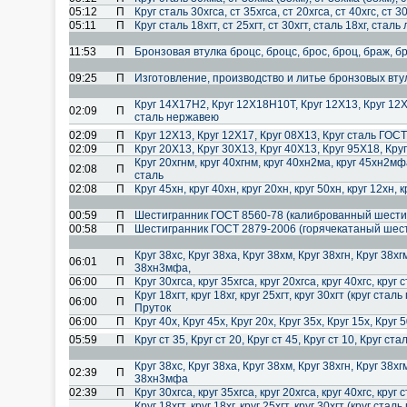
05:12
П
Круг сталь 30хгса, ст 35хгса, ст 20хгса, ст 40хгс, ст 
05:11
П
Круг сталь 18хгт, ст 25хгт, ст 30хгт, сталь 18хг, ста
11:53
П
Бронзовая втулка броцс, броцс, брос, броц, браж, б
09:25
П
Изготовление, производство и литье бронзовых вту
Круг 14Х17Н2, Круг 12Х18Н10Т, Круг 12Х13, Круг 12Х
02:09
П
сталь нержавею
02:09
П
Круг 12Х13, Круг 12Х17, Круг 08Х13, Круг сталь ГОСТ
02:09
П
Круг 20Х13, Круг 30Х13, Круг 40Х13, Круг 95Х18, Кру
Круг 20хгнм, круг 40хгнм, круг 40хн2ма, круг 45хн2мфа,
02:08
П
сталь
02:08
П
Круг 45хн, круг 40хн, круг 20хн, круг 50хн, круг 12хн, 
00:59
П
Шестигранник ГОСТ 8560-78 (калиброванный шестигр
00:58
П
Шестигранник ГОСТ 2879-2006 (горячекатаный шести
Круг 38хс, Круг 38ха, Круг 38хм, Круг 38хгн, Круг 38х
06:01
П
38хн3мфа,
06:00
П
Круг 30хгса, круг 35хгса, круг 20хгса, круг 40хгс, кр
Круг 18хгт, круг 18хг, круг 25хгт, круг 30хгт (круг ст
06:00
П
Пруток
06:00
П
Круг 40х, Круг 45х, Круг 20х, Круг 35х, Круг 15х, Кр
05:59
П
Круг ст 35, Круг ст 20, Круг ст 45, Круг ст 10, Круг ст
Круг 38хс, Круг 38ха, Круг 38хм, Круг 38хгн, Круг 38х
02:39
П
38хн3мфа
02:39
П
Круг 30хгса, круг 35хгса, круг 20хгса, круг 40хгс, кр
Круг 18хгт, круг 18хг, круг 25хгт, круг 30хгт (круг ст