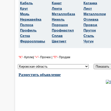
Кабель
Канат
Катанка
Круг
Лента
Лист
Медь
Металлобаза
Металлолом
Нержавейка
Никель
Отливка
Полоса
Порошок
Провод
Профиль
Профнастил
Пруток
Сетка
Сплав
Сталь
Ферросплавы
Цветмет
Чугун
"K"
- Куплю|
"="
- Прочее |
"П"
- Продам
Разместить объявление