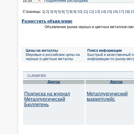
10:35
=
Подшипники распродажа
Страницы:
1|
2
|
3
|
4
|
5
|
6
|
7
|
8
|
9
|
10
|
11
|
12
|
13
|
14
|
15
|
16
|
17
|
18
|
1
Разместить объявление
Объявления рынка черных и цветных металлов смо
Цены на металлы
Поиск информации
Мировые и российские цены на
Быстрый и качественный п
черные и цветные металлы
информации по рынку мет
CLASSIFIED
Другое
Другое
Подписка на журнал
Металлургический
Металлургический
маркетплейс
Бюллетень