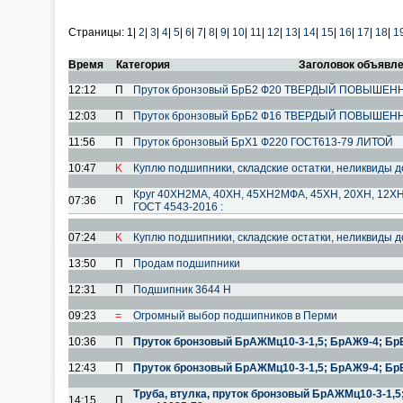
Страницы:
1|
2
|
3
|
4
|
5
|
6
|
7
|
8
|
9
|
10
|
11
|
12
|
13
|
14
|
15
|
16
|
17
|
18
|
1
Время
Категория
Заголовок объявл
12:12
П
Пруток бронзовый БрБ2 Ф20 ТВЕРДЫЙ ПОВЫШЕН
12:03
П
Пруток бронзовый БрБ2 Ф16 ТВЕРДЫЙ ПОВЫШЕН
11:56
П
Пруток бронзовый БрХ1 Ф220 ГОСТ613-79 ЛИТОЙ
10:47
K
Куплю подшипники, складские остатки, неликвиды д
Круг 40ХН2МА, 40ХН, 45ХН2МФА, 45ХН, 20ХН, 12ХН,
07:36
П
ГОСТ 4543-2016 :
07:24
K
Куплю подшипники, складские остатки, неликвиды д
13:50
П
Продам подшипники
12:31
П
Подшипник 3644 Н
09:23
=
Огромный выбор подшипников в Перми
10:36
П
Пруток бронзовый БрАЖМц10-3-1,5; БрАЖ9-4; БрБ
12:43
П
Пруток бронзовый БрАЖМц10-3-1,5; БрАЖ9-4; БрБ
Труба, втулка, пруток бронзовый БрАЖМц10-3-1,5
14:15
П