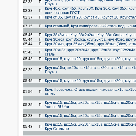
02:38
П
Пруток
Круг 40Х, Круг 45Х, Круг 20Х, Круг 30Х, Круг 35Х, Круг
02:38
П
легированная ГОСТ
02:37
П
Круг ст 35, Круг ст 20, Круг ст 45, Круг ст 10, Круг с
07:15
П
Круг стальной, Круг калиброванный сталь подшипн
05:45
П
Круг 38х2мюа, Круг 38х2н2ма, Круг 38хн3мфа, Круг 
05:44
П
Круг 30хгса, круг 35хгса, круг 20хгса, круг 40хгс, пр
05:44
П
Круг 30хма, круг 35хма (35хм), круг 38хма (38хм), с
Круг 20хн3а, круг 20х2н4а, круг 12хн3а, круг 12х2н4а,
05:43
П
сталь
05:43
П
Круг шх15, круг шх20, круг шх15сг, круг шх20сг, кру
Круг шх15сг, шх20сг, шх15сг-в, шх20сг-в, шх15-в, ш
02:29
П
Пруток
05:45
П
Круг шх15, круг шх20, круг шх15сг, круг шх20сг, кру
Круг. Проволока. Сталь подшипниковая шх15, шх15сг,
01:56
П
сталь
Круг шх15, шх15сг, шх20сг, шх15в, шх15сг-в, шх20сг-
05:35
П
Yaruse.RU Yar
02:23
П
Круг шх15, шх15сг, шх20сг, шх15в, шх15сг-в, шх20сг
Круг шх15, шх15сг, шх20сг, шх15в, шх15сг-в, шх20сг
05:43
П
Круг Сталь по