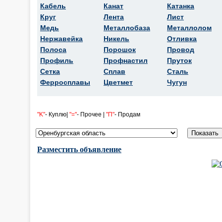
Кабель
Канат
Катанка
Круг
Лента
Лист
Медь
Металлобаза
Металлолом
Нержавейка
Никель
Отливка
Полоса
Порошок
Провод
Профиль
Профнастил
Пруток
Сетка
Сплав
Сталь
Ферросплавы
Цветмет
Чугун
"K"
- Куплю|
"="
- Прочее |
"П"
- Продам
Разместить объявление