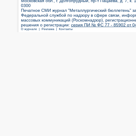
Московская обл., г. Долгопрудный, пр-т Пацаева, д. 7, к. 1
0300
Печатное СМИ журнал "Металлургический бюллетень" з
Федеральной службой по надзору в сфере связи, инфор
массовых коммуникаций (Роскомнадзор), регистрационн
решения о регистрации:
серия ПИ № ФС 77 - 85902 от 04
О журнале |
Реклама |
Контакты