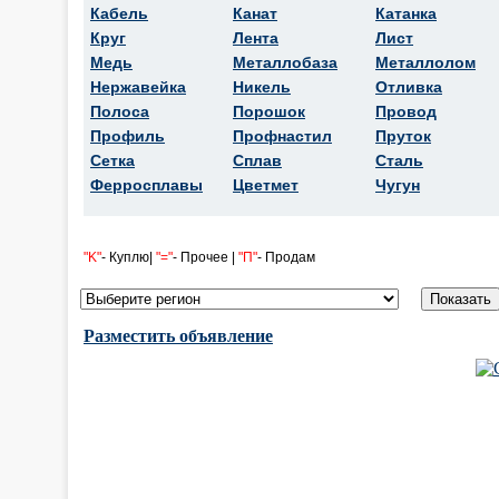
Кабель
Канат
Катанка
Круг
Лента
Лист
Медь
Металлобаза
Металлолом
Нержавейка
Никель
Отливка
Полоса
Порошок
Провод
Профиль
Профнастил
Пруток
Сетка
Сплав
Сталь
Ферросплавы
Цветмет
Чугун
"K"
- Куплю|
"="
- Прочее |
"П"
- Продам
Разместить объявление