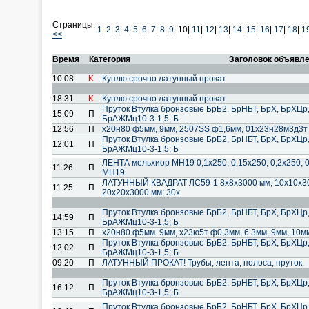
Страницы:
1
|
2
|
3
|
4
|
5
|
6
|
7
|
8
|
9
|
10|
11
|
12
|
13
|
14
|
15
|
16
|
17
|
18
|
1
<<
Время
Категория
Заголовок объявл
10:08
K
Куплю срочно латунный прокат
18:31
K
Куплю срочно латунный прокат
Пруток Втулка бронзовые БрБ2, БрНБТ, БрХ, БрХЦр
15:09
П
БрАЖМц10-3-1,5; Б
12:56
П
х20н80 ф5мм, 9мм, 2507SS ф1,6мм, 01х23н28м3д3т
Пруток Втулка бронзовые БрБ2, БрНБТ, БрХ, БрХЦр
12:01
П
БрАЖМц10-3-1,5; Б
ЛЕНТА мельхиор МН19 0,1х250; 0,15х250; 0,2х250; 
11:26
П
МН19.
ЛАТУННЫЙ КВАДРАТ ЛС59-1 8х8х3000 мм; 10х10х300
11:25
П
20х20х3000 мм; 30х
Пруток Втулка бронзовые БрБ2, БрНБТ, БрХ, БрХЦр
14:59
П
БрАЖМц10-3-1,5; Б
13:15
П
х20н80 ф5мм. 9мм, х23ю5т ф0,3мм, 6.3мм, 9мм, 10м
Пруток Втулка бронзовые БрБ2, БрНБТ, БрХ, БрХЦр
12:02
П
БрАЖМц10-3-1,5; Б
09:20
П
ЛАТУННЫЙ ПРОКАТ! Трубы, лента, полоса, пруток.
Пруток Втулка бронзовые БрБ2, БрНБТ, БрХ, БрХЦр
16:12
П
БрАЖМц10-3-1,5; Б
Пруток Втулка бронзовые БрБ2, БрНБТ, БрХ, БрХЦр