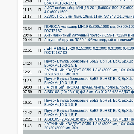
12:49
П
БрАЖМц10-3-1,5; Б
ЛИСТ нейзильбер МНЦ15-20 1,5х600х1500; 2,0х600х
11:18
П
4,0х600х1500
11:17
П
Х23Ю5Т ф6,3мм. 9мм, 10мм, 11мм, ЭИ943 ф1,6мм на
ПОЛОСА мельхиор МН19 8х300х1000 мм; 6х300х10
23:34
П
ГОСТ5187.
20:46
П
Антимагнитный латунный пруток ЛС59-1 Ф22мм в н
20:44
П
Латунный пруток ЛС59-1 Ф5мм твердый в наличии!!!
ЛЕНТА МНЦ15-20 0,15х300; 0,2х300; 0,3х300; 0,4х30
22:51
П
ГОСТ5187-03
Пруток Втулка бронзовые БрБ2, БрНБТ, БрХ, БрХЦр
14:24
П
БрАЖМц10-3-1,5; Б
ЛАТУННЫЙ КВАДРАТ ЛС59-1 8х8х3000 мм; 10х10х300
12:21
П
20х20х3000 мм; 30х
Пруток Втулка бронзовые БрБ2, БрНБТ, БрХ, БрХЦр
11:58
П
БрАЖМц10-3-1,5; Б
09:03
П
ЛАТУННЫЙ ПРОКАТ! Трубы, лента, полоса, пруток.
07:59
П
AISI310S (20х23н18) ф3-5мм, Cв-01Х23Н28М3Д3Т ф
Пруток Втулка бронзовые БрБ2, БрНБТ, БрХ, БрХЦр
16:51
П
БрАЖМц10-3-1,5; Б
Пруток Втулка бронзовые БрБ2, БрНБТ, БрХ, БрХЦр
12:42
П
БрАЖМц10-3-1,5; Б
12:21
П
AISI310S (20х23н18) ф3-5мм, Cв-01Х23Н28М3Д3Т ф
ЛАТУННЫЙ КВАДРАТ ЛС59-1 8х8х3000 мм; 10х10х300
11:48
П
20х20х3000 мм; 30х