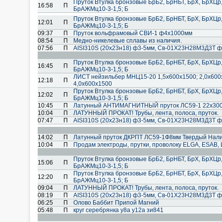
Пруток Втулка бронзовые БрБ2, БрНБТ, БрХ, БрХЦр
16:58
П
БрАЖМц10-3-1,5; Б
Пруток Втулка бронзовые БрБ2, БрНБТ, БрХ, БрХЦр
12:01
П
БрАЖМц10-3-1,5; Б
09:37
П
Пруток вольфрамовый СВИ-1 ф4х1000мм
08:54
П
Медно-никелевые сплавы из наличия.
07:56
П
AISI310S (20х23н18) ф3-5мм, Cв-01Х23Н28М3Д3Т ф
Пруток Втулка бронзовые БрБ2, БрНБТ, БрХ, БрХЦр
16:45
П
БрАЖМц10-3-1,5; Б
ЛИСТ нейзильбер МНЦ15-20 1,5х600х1500; 2,0х600х
12:18
П
4,0х600х1500
Пруток Втулка бронзовые БрБ2, БрНБТ, БрХ, БрХЦр
12:02
П
БрАЖМц10-3-1,5; Б
10:45
П
Латунный АНТИМАГНИТНЫЙ пруток ЛС59-1 22х3000
10:04
П
ЛАТУННЫЙ ПРОКАТ! Трубы, лента, полоса, пруток.
07:47
П
AISI310S (20х23н18) ф3-5мм, Cв-01Х23Н28М3Д3Т ф
14:02
П
Латунный пруток ДКРПТ ЛС59-1Ф8мм Твердый Налич
10:04
П
Продам электроды, прутки, проволоку ELGA, ESAB, 
Пруток Втулка бронзовые БрБ2, БрНБТ, БрХ, БрХЦр
15:06
П
БрАЖМц10-3-1,5; Б
Пруток Втулка бронзовые БрБ2, БрНБТ, БрХ, БрХЦр
12:20
П
БрАЖМц10-3-1,5; Б
09:04
П
ЛАТУННЫЙ ПРОКАТ! Трубы, лента, полоса, пруток.
08:19
П
AISI310S (20х23н18) ф3-5мм, Cв-01Х23Н28М3Д3Т ф
06:25
П
Олово Баббит Припой Магний
05:48
П
круг серебрянка у8а у12а зи841