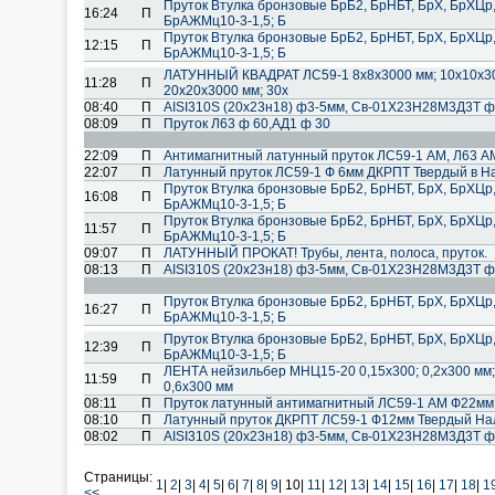
Пруток Втулка бронзовые БрБ2, БрНБТ, БрХ, БрХЦр
16:24
П
БрАЖМц10-3-1,5; Б
Пруток Втулка бронзовые БрБ2, БрНБТ, БрХ, БрХЦр
12:15
П
БрАЖМц10-3-1,5; Б
ЛАТУННЫЙ КВАДРАТ ЛС59-1 8х8х3000 мм; 10х10х300
11:28
П
20х20х3000 мм; 30х
08:40
П
AISI310S (20х23н18) ф3-5мм, Cв-01Х23Н28М3Д3Т ф
08:09
П
Пруток Л63 ф 60,АД1 ф 30
22:09
П
Антимагнитный латунный пруток ЛС59-1 АМ, Л63 А
22:07
П
Латунный пруток ЛС59-1 Ф 6мм ДКРПТ Твердый в Н
Пруток Втулка бронзовые БрБ2, БрНБТ, БрХ, БрХЦр
16:08
П
БрАЖМц10-3-1,5; Б
Пруток Втулка бронзовые БрБ2, БрНБТ, БрХ, БрХЦр
11:57
П
БрАЖМц10-3-1,5; Б
09:07
П
ЛАТУННЫЙ ПРОКАТ! Трубы, лента, полоса, пруток.
08:13
П
AISI310S (20х23н18) ф3-5мм, Cв-01Х23Н28М3Д3Т ф
Пруток Втулка бронзовые БрБ2, БрНБТ, БрХ, БрХЦр
16:27
П
БрАЖМц10-3-1,5; Б
Пруток Втулка бронзовые БрБ2, БрНБТ, БрХ, БрХЦр
12:39
П
БрАЖМц10-3-1,5; Б
ЛЕНТА нейзильбер МНЦ15-20 0,15х300; 0,2х300 мм; 0
11:59
П
0,6х300 мм
08:11
П
Пруток латунный антимагнитный ЛС59-1 АМ Ф22мм 
08:10
П
Латунный пруток ДКРПТ ЛС59-1 Ф12мм Твердый Нал
08:02
П
AISI310S (20х23н18) ф3-5мм, Cв-01Х23Н28М3Д3Т ф
Страницы:
1
|
2
|
3
|
4
|
5
|
6
|
7
|
8
|
9
|
10|
11
|
12
|
13
|
14
|
15
|
16
|
17
|
18
|
1
<<