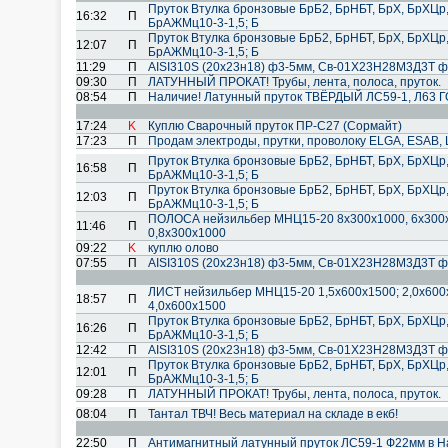
Пруток Втулка бронзовые БрБ2, БрНБТ, БрХ, БрХЦр
16:32
П
БрАЖМц10-3-1,5; Б
Пруток Втулка бронзовые БрБ2, БрНБТ, БрХ, БрХЦр
12:07
П
БрАЖМц10-3-1,5; Б
11:29
П
AISI310S (20х23н18) ф3-5мм, Cв-01Х23Н28М3Д3Т ф
09:30
П
ЛАТУННЫЙ ПРОКАТ! Трубы, лента, полоса, пруток.
08:54
П
Наличие! Латунный пруток ТВЁРДЫЙ ЛС59-1, Л63 Г
17:24
K
Куплю Сварочный пруток ПР-С27 (Сормайт)
17:23
П
Продам электроды, прутки, проволоку ELGA, ESAB, 
Пруток Втулка бронзовые БрБ2, БрНБТ, БрХ, БрХЦр
16:58
П
БрАЖМц10-3-1,5; Б
Пруток Втулка бронзовые БрБ2, БрНБТ, БрХ, БрХЦр
12:03
П
БрАЖМц10-3-1,5; Б
ПОЛОСА нейзильбер МНЦ15-20 8х300х1000, 6х300х1
11:46
П
0,8х300х1000
09:22
K
куплю олово
07:55
П
AISI310S (20х23н18) ф3-5мм, Cв-01Х23Н28М3Д3Т ф
ЛИСТ нейзильбер МНЦ15-20 1,5х600х1500; 2,0х600х
18:57
П
4,0х600х1500
Пруток Втулка бронзовые БрБ2, БрНБТ, БрХ, БрХЦр
16:26
П
БрАЖМц10-3-1,5; Б
12:42
П
AISI310S (20х23н18) ф3-5мм, Cв-01Х23Н28М3Д3Т ф
Пруток Втулка бронзовые БрБ2, БрНБТ, БрХ, БрХЦр
12:01
П
БрАЖМц10-3-1,5; Б
09:28
П
ЛАТУННЫЙ ПРОКАТ! Трубы, лента, полоса, пруток.
08:04
П
Тантал ТВЧ! Весь материал на складе в екб!
22:50
П
Антимагнитный латунный пруток ЛС59-1 Ф22мм в Н