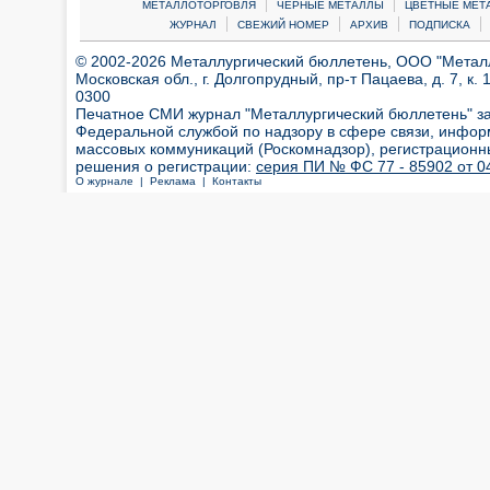
|
|
МЕТАЛЛОТОРГОВЛЯ
ЧЕРНЫЕ МЕТАЛЛЫ
ЦВЕТНЫЕ МЕТ
|
|
|
|
ЖУРНАЛ
СВЕЖИЙ НОМЕР
АРХИВ
ПОДПИСКА
© 2002-2026 Металлургический бюллетень, ООО "Металлт
Московская обл., г. Долгопрудный, пр-т Пацаева, д. 7, к. 1
0300
Печатное СМИ журнал "Металлургический бюллетень" з
Федеральной службой по надзору в сфере связи, инфор
массовых коммуникаций (Роскомнадзор), регистрационн
решения о регистрации:
серия ПИ № ФС 77 - 85902 от 04
О журнале |
Реклама |
Контакты