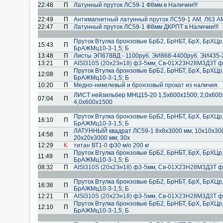
22:48
П
Латунный пруток ЛС59-1 Ф8мм в Наличии!!!
22:49
П
Антимагнитный латунный пруток ЛС59-1 АМ, Л63 А
22:47
П
Латунный пруток ЛС59-1 Ф8мм ДКРПТ в Наличии!!!
Пруток Втулка бронзовые БрБ2, БрНБТ, БрХ, БрХЦр
15:43
П
БрАЖМц10-3-1,5; Б
13:48
П
Листы ЭП678ВД - 1100руб. ЭИ868-4400руб. ЭИ435
13:21
П
AISI310S (20х23н18) ф3-5мм, Cв-01Х23Н28М3Д3Т ф
Пруток Втулка бронзовые БрБ2, БрНБТ, БрХ, БрХЦр
12:08
П
БрАЖМц10-3-1,5; Б
10:20
П
Медно-никелевый и бронзовый прокат из наличия.
ЛИСТ нейзильбер МНЦ15-20 1,5х600х1500; 2,0х600х
07:04
П
4,0х600х1500
Пруток Втулка бронзовые БрБ2, БрНБТ, БрХ, БрХЦр
16:10
П
БрАЖМц10-3-1,5; Б
ЛАТУННЫЙ квадрат ЛС59-1 8х8х3000 мм; 10х10х300
14:58
П
20х20х3000 мм; 30х
12:29
K
титан ВТ1-0 ф30 м/о 200 кг
Пруток Втулка бронзовые БрБ2, БрНБТ, БрХ, БрХЦр
11:49
П
БрАЖМц10-3-1,5; Б
08:32
П
AISI310S (20х23н18) ф3-5мм, Cв-01Х23Н28М3Д3Т ф
Пруток Втулка бронзовые БрБ2, БрНБТ, БрХ, БрХЦр
16:36
П
БрАЖМц10-3-1,5; Б
12:21
П
AISI310S (20х23н18) ф3-5мм, Cв-01Х23Н28М3Д3Т ф
Пруток Втулка бронзовые БрБ2, БрНБТ, БрХ, БрХЦр
12:10
П
БрАЖМц10-3-1,5; Б