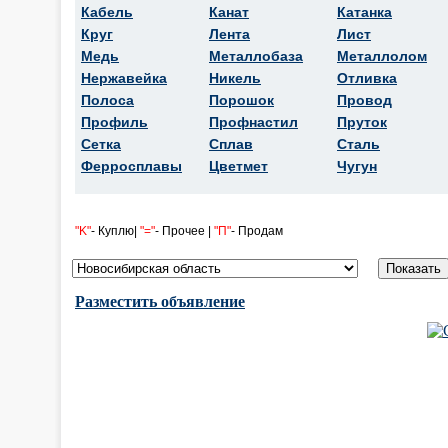
Кабель
Канат
Катанка
Круг
Лента
Лист
Медь
Металлобаза
Металлолом
Нержавейка
Никель
Отливка
Полоса
Порошок
Провод
Профиль
Профнастил
Пруток
Сетка
Сплав
Сталь
Ферросплавы
Цветмет
Чугун
"K"
- Куплю|
"="
- Прочее |
"П"
- Продам
Разместить объявление