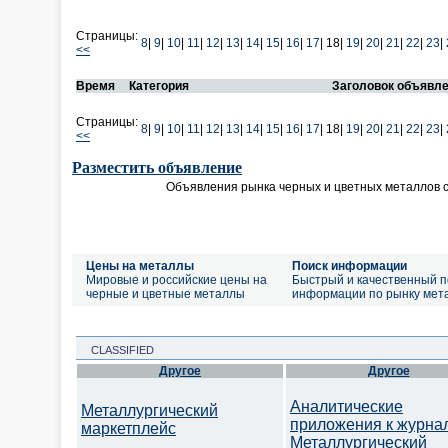
Страницы:
8
|
9
|
10
|
11
|
12
|
13
|
14
|
15
|
16
|
17
|
18|
19
|
20
|
21
|
22
|
23
|
<<
Время
Категория
Заголовок объявл
Страницы:
8
|
9
|
10
|
11
|
12
|
13
|
14
|
15
|
16
|
17
|
18|
19
|
20
|
21
|
22
|
23
|
<<
Разместить объявление
Объявления рынка черных и цветных металлов 
Цены на металлы
Поиск информации
Мировые и российские цены на
Быстрый и качественный п
черные и цветные металлы
информации по рынку мет
CLASSIFIED
Другое
Другое
Аналитические
Металлургический
приложения к журна
маркетплейс
Металлургический