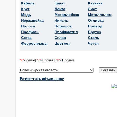
Кабель
Канат
Катанка
Круг
Лента
Лист
Медь
Металлобаза
Металлолом
Нержавейка
Никель
Отливка
Полоса
Порошок
Провод
Профиль
Профнастил
Пруток
Сетка
Сплав
Сталь
Ферросплавы
Цветмет
Чугун
"K"
- Куплю|
"="
- Прочее |
"П"
- Продам
Разместить объявление