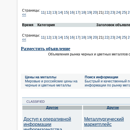
Страницы:
11
|
12
|
13
|
14
|
15
|
16
|
17
|
18
|
19
|
20
|
21|
22
|
23
|
24
|
25
|
2
<<
Время
Категория
Заголовок объявл
Страницы:
11
|
12
|
13
|
14
|
15
|
16
|
17
|
18
|
19
|
20
|
21|
22
|
23
|
24
|
25
|
2
<<
Разместить объявление
Объявления рынка черных и цветных металлов 
Цены на металлы
Поиск информации
Мировые и российские цены на
Быстрый и качественный п
черные и цветные металлы
информации по рынку мет
CLASSIFIED
Другое
Другое
Доступ к оперативной
Металлургический
информации
маркетплейс
информагентства