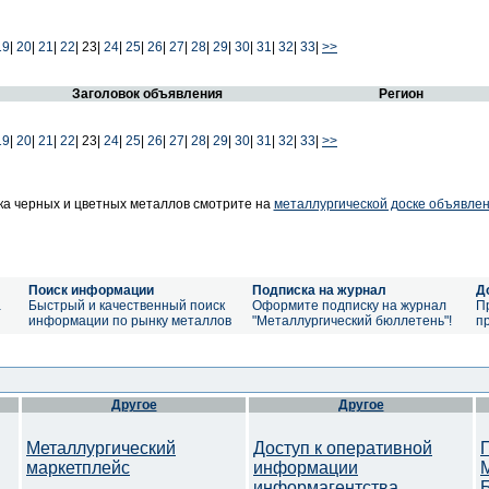
19
|
20
|
21
|
22
|
23|
24
|
25
|
26
|
27
|
28
|
29
|
30
|
31
|
32
|
33
|
>>
Заголовок объявления
Регион
19
|
20
|
21
|
22
|
23|
24
|
25
|
26
|
27
|
28
|
29
|
30
|
31
|
32
|
33
|
>>
а черных и цветных металлов смотрите на
металлургической доске объявлен
Поиск информации
Подписка на журнал
Д
а
Быстрый и качественный поиск
Оформите подписку на журнал
П
информации по рынку металлов
"Металлургический бюллетень"!
п
Другое
Другое
Металлургический
Доступ к оперативной
маркетплейс
информации
информагентства