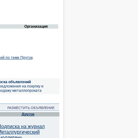
Организация
ий по теме Пруток
.
оска объявлений
редложения на покупку и
родажу металлопроката
РАЗМЕСТИТЬ ОБЪЯВЛЕНИЕ
Другое
Подписка на журнал
Металлургический
Бюллетень