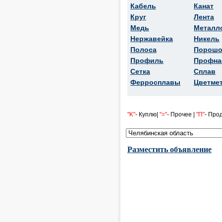
Кабель
Канат
Круг
Лента
Медь
Металл
Нержавейка
Никель
Полоса
Порошо
Профиль
Профна
Сетка
Сплав
Ферросплавы
Цветме
"K"
- Куплю|
"="
- Прочее |
"П"
- Про
Разместить объявление