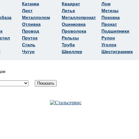
Катанка
Квадрат
Лом
Лист
Литье
Метизы
обаза
Металлолом
Металлопрокат
Поковка
Отливка
Оцинковка
Прокат
к
Провод
Проволока
Подшипники
стил
Пруток
Рельсы
Рулон
Сталь
Труба
Уголок
т
Чугун
Швеллер
Шестигранник
дам