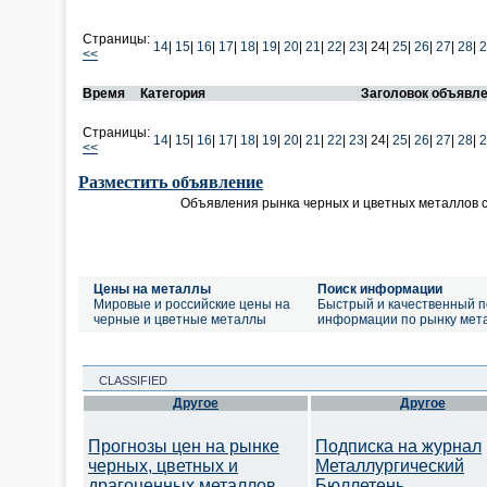
Страницы:
14
|
15
|
16
|
17
|
18
|
19
|
20
|
21
|
22
|
23
|
24|
25
|
26
|
27
|
28
|
2
<<
Время
Категория
Заголовок объявл
Страницы:
14
|
15
|
16
|
17
|
18
|
19
|
20
|
21
|
22
|
23
|
24|
25
|
26
|
27
|
28
|
2
<<
Разместить объявление
Объявления рынка черных и цветных металлов 
Цены на металлы
Поиск информации
Мировые и российские цены на
Быстрый и качественный п
черные и цветные металлы
информации по рынку мет
CLASSIFIED
Другое
Другое
Прогнозы цен на рынке
Подписка на журнал
черных, цветных и
Металлургический
драгоценных металлов.
Бюллетень