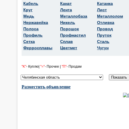
Кабель
Канат
Катанка
Круг
Лента
Лист
Медь
Металлобаза
Металлолом
Нержавейка
Никель
Отливка
Полоса
Порошок
Провод
Профиль
Профнастил
Пруток
Сетка
Сплав
Сталь
Ферросплавы
Цветмет
Чугун
"K"
- Куплю|
"="
- Прочее |
"П"
- Продам
Разместить объявление