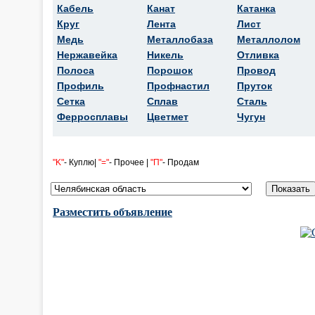
Кабель
Канат
Катанка
Круг
Лента
Лист
Медь
Металлобаза
Металлолом
Нержавейка
Никель
Отливка
Полоса
Порошок
Провод
Профиль
Профнастил
Пруток
Сетка
Сплав
Сталь
Ферросплавы
Цветмет
Чугун
"K"
- Куплю|
"="
- Прочее |
"П"
- Продам
Разместить объявление