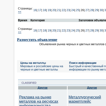
Страницы:
16
|
17
|
18
|
19
|
20
|
21
|
22
|
23
|
24
|
25
|
26|
27
|
28
|
29
|
30
|
3
<<
Время
Категория
Заголовок объявл
Страницы:
16
|
17
|
18
|
19
|
20
|
21
|
22
|
23
|
24
|
25
|
26|
27
|
28
|
29
|
30
|
3
<<
Разместить объявление
Объявления рынка черных и цветных металлов 
Цены на металлы
Поиск информации
Мировые и российские цены на
Быстрый и качественный п
черные и цветные металлы
информации по рынку мет
CLASSIFIED
Другое
Другое
Реклама на рынке
Металлургический
металлов на ресурсах
маркетплейс
информагентства