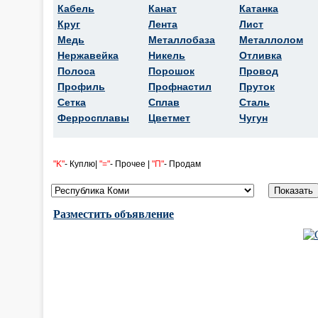
Кабель
Канат
Катанка
Круг
Лента
Лист
Медь
Металлобаза
Металлолом
Нержавейка
Никель
Отливка
Полоса
Порошок
Провод
Профиль
Профнастил
Пруток
Сетка
Сплав
Сталь
Ферросплавы
Цветмет
Чугун
"K"
- Куплю|
"="
- Прочее |
"П"
- Продам
Разместить объявление