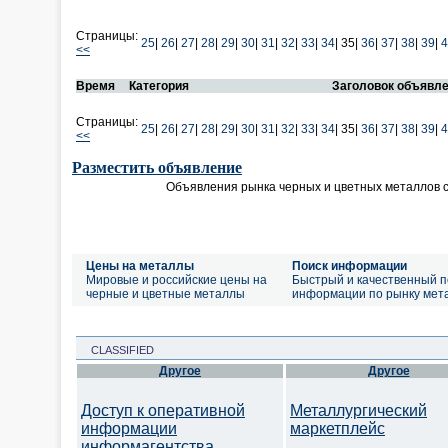
Страницы:
25
|
26
|
27
|
28
|
29
|
30
|
31
|
32
|
33
|
34
|
35|
36
|
37
|
38
|
39
|
4
<<
Время
Категория
Заголовок объявл
Страницы:
25
|
26
|
27
|
28
|
29
|
30
|
31
|
32
|
33
|
34
|
35|
36
|
37
|
38
|
39
|
4
<<
Разместить объявление
Объявления рынка черных и цветных металлов 
Цены на металлы
Поиск информации
Мировые и российские цены на
Быстрый и качественный п
черные и цветные металлы
информации по рынку мет
CLASSIFIED
Другое
Другое
Доступ к оперативной
Металлургический
информации
маркетплейс
информагентства