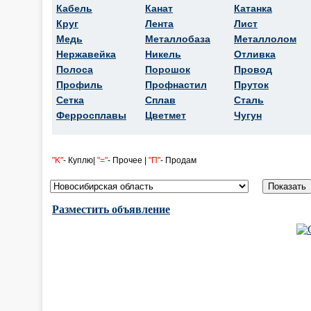
Кабель
Канат
Катанка
Круг
Лента
Лист
Медь
Металлобаза
Металлолом
Нержавейка
Никель
Отливка
Полоса
Порошок
Провод
Профиль
Профнастил
Пруток
Сетка
Сплав
Сталь
Ферросплавы
Цветмет
Чугун
"K"
- Куплю|
"="
- Прочее |
"П"
- Продам
Разместить объявление