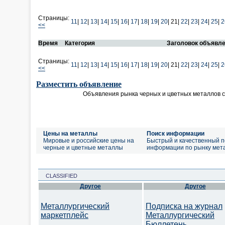
Страницы:
11
|
12
|
13
|
14
|
15
|
16
|
17
|
18
|
19
|
20
|
21|
22
|
23
|
24
|
25
|
2
<<
Время
Категория
Заголовок объявл
Страницы:
11
|
12
|
13
|
14
|
15
|
16
|
17
|
18
|
19
|
20
|
21|
22
|
23
|
24
|
25
|
2
<<
Разместить объявление
Объявления рынка черных и цветных металлов 
Цены на металлы
Поиск информации
Мировые и российские цены на
Быстрый и качественный п
черные и цветные металлы
информации по рынку мет
CLASSIFIED
Другое
Другое
Металлургический
Подписка на журнал
маркетплейс
Металлургический
Бюллетень