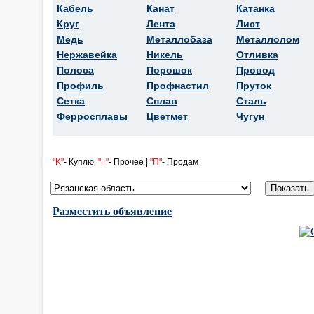
Кабель
Канат
Катанка
Круг
Лента
Лист
Медь
Металлобаза
Металлолом
Нержавейка
Никель
Отливка
Полоса
Порошок
Провод
Профиль
Профнастил
Пруток
Сетка
Сплав
Сталь
Ферросплавы
Цветмет
Чугун
"K"
- Куплю|
"="
- Прочее |
"П"
- Продам
Разместить объявление