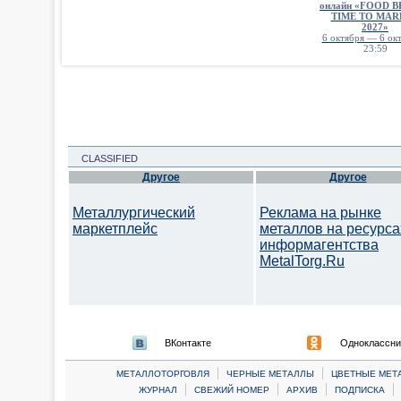
онлайн «FOOD 
TIME TO MAR
2027»
6 октября — 6 окт
23:59
CLASSIFIED
Другое
Другое
Металлургический
Реклама на рынке
маркетплейс
металлов на ресурса
информагентства
MetalTorg.Ru
ВКонтакте
Одноклассни
|
|
МЕТАЛЛОТОРГОВЛЯ
ЧЕРНЫЕ МЕТАЛЛЫ
ЦВЕТНЫЕ МЕТ
|
|
|
|
ЖУРНАЛ
СВЕЖИЙ НОМЕР
АРХИВ
ПОДПИСКА