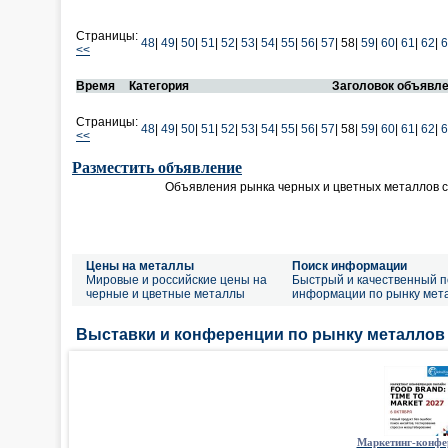
Страницы:
48
|
49
|
50
|
51
|
52
|
53
|
54
|
55
|
56
|
57
|
58|
59
|
60
|
61
|
62
|
6
<<
Время
Категория
Заголовок объявл
Страницы:
48
|
49
|
50
|
51
|
52
|
53
|
54
|
55
|
56
|
57
|
58|
59
|
60
|
61
|
62
|
6
<<
Разместить объявление
Объявления рынка черных и цветных металлов 
Цены на металлы
Поиск информации
Мировые и российские цены на
Быстрый и качественный п
черные и цветные металлы
информации по рынку мет
Выставки и конференции по рынку металлов
Маркетинг-конфе