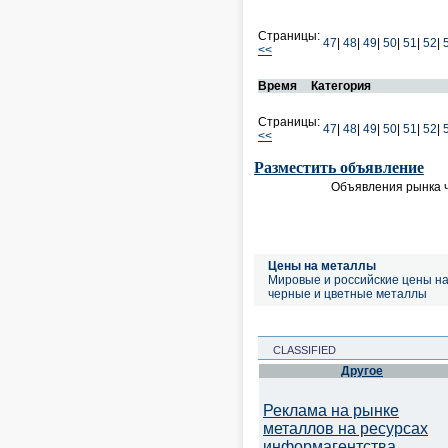
Страницы:
47
|
48
|
49
|
50
|
51
|
52
|
<<
Время
Категория
Страницы:
47
|
48
|
49
|
50
|
51
|
52
|
<<
Разместить объявление
Объявления рынка ч
Цены на металлы
Мировые и российские цены н
черные и цветные металлы
CLASSIFIED
Другое
Реклама на рынке
металлов на ресурсах
информагентства