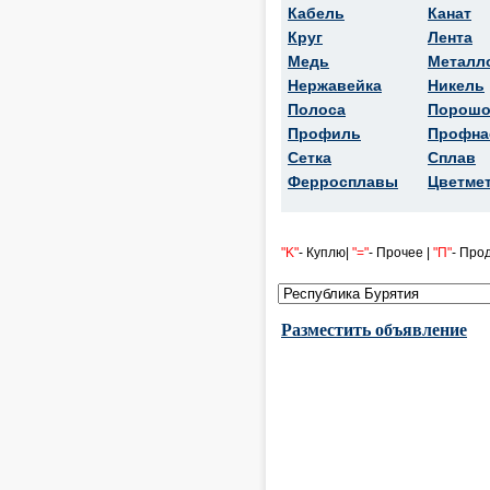
Кабель
Канат
Круг
Лента
Медь
Металл
Нержавейка
Никель
Полоса
Порошо
Профиль
Профна
Сетка
Сплав
Ферросплавы
Цветме
"K"
- Куплю|
"="
- Прочее |
"П"
- Про
Разместить объявление