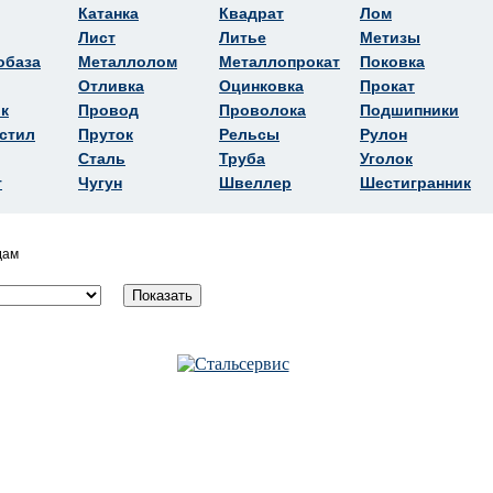
Катанка
Квадрат
Лом
Лист
Литье
Метизы
обаза
Металлолом
Металлопрокат
Поковка
Отливка
Оцинковка
Прокат
к
Провод
Проволока
Подшипники
стил
Пруток
Рельсы
Рулон
Сталь
Труба
Уголок
т
Чугун
Швеллер
Шестигранник
дам