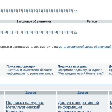
53
|
54
|
55
|
56
|
57|
58
|
59
|
60
|
61
|
62
|
63
|
64
|
65
|
66
|
67
|
>>
Заголовок объявления
Регион
53
|
54
|
55
|
56
|
57|
58
|
59
|
60
|
61
|
62
|
63
|
64
|
65
|
66
|
67
|
>>
ерных и цветных металлов смотрите на
металлургической доске объявлений
Поиск информации
Подписка на журнал
Д
а
Быстрый и качественный поиск
Оформите подписку на журнал
П
информации по рынку металлов
"Металлургический бюллетень"!
п
Другое
Другое
Подписка на журнал
Доступ к оперативной
Металлургический
информации
Бюллетень
информагентства