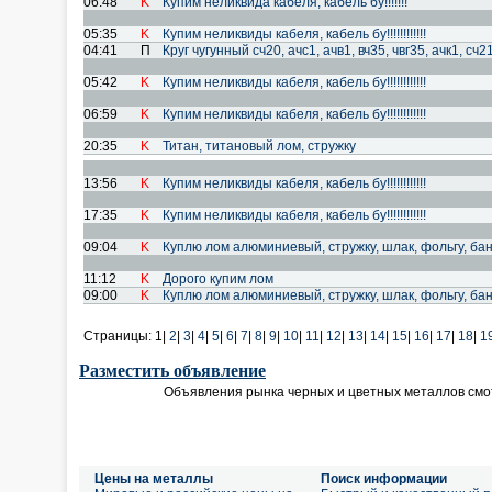
06:48
K
Купим неликвида кабеля, кабель бу!!!!!!!
05:35
K
Купим неликвиды кабеля, кабель бу!!!!!!!!!!!!
04:41
П
Круг чугунный сч20, ачс1, ачв1, вч35, чвг35, ачк1, с
05:42
K
Купим неликвиды кабеля, кабель бу!!!!!!!!!!!!
06:59
K
Купим неликвиды кабеля, кабель бу!!!!!!!!!!!!
20:35
K
Титан, титановый лом, стружку
13:56
K
Купим неликвиды кабеля, кабель бу!!!!!!!!!!!!
17:35
K
Купим неликвиды кабеля, кабель бу!!!!!!!!!!!!
09:04
K
Куплю лом алюминиевый, стружку, шлак, фольгу, банк
11:12
K
Дорого купим лом
09:00
K
Куплю лом алюминиевый, стружку, шлак, фольгу, банк
Страницы:
1|
2
|
3
|
4
|
5
|
6
|
7
|
8
|
9
|
10
|
11
|
12
|
13
|
14
|
15
|
16
|
17
|
18
|
1
Разместить объявление
Объявления рынка черных и цветных металлов смо
Цены на металлы
Поиск информации