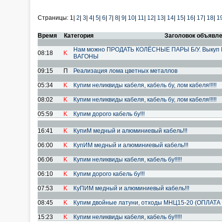
Страницы:
1|
2
|
3
|
4
|
5
|
6
|
7
|
8
|
9
|
10
|
11
|
12
|
13
|
14
|
15
|
16
|
17
|
18
|
1
Время
Категория
Заголовок объявл
Нам можно ПРОДАТЬ КОЛЁСНЫЕ ПАРЫ Б/У. Выкуп
08:18
K
ВАГОНЫ
09:15
П
Реализация лома цветных металлов
05:34
K
Купим неликвиды кабеля, кабель бу, лом кабеля!!!!!
08:02
K
Купим неликвиды кабеля, кабель бу, лом кабеля!!!!!
05:59
K
Купим дорого кабель бу!!!
16:41
K
КупиМ медный и алюминиевый кабель!!!
06:00
K
КупИМ медный и алюминиевый кабель!!!
06:06
K
Купим неликвиды кабеля, кабель бу!!!!!
06:10
K
Купим дорого кабель бу!!!
07:53
K
КуПИМ медный и алюминиевый кабель!!!
08:45
K
Купим двойные латуни, отходы МНЦ15-20 (ОПЛАТА
15:23
K
Купим неликвиды кабеля, кабель бу!!!!!