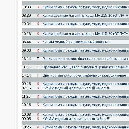
10:33
K
Купим лома и отходы латуни, меди, медно-никеливы
08:39
K
Купим двойные латуни, отходы МНЦ15-20 (ОПЛАТА
10:34
K
Купим лома и отходы латуни, меди, медно-никеливы
10:13
K
Купим двойные латуни, отходы МНЦ15-20 (ОПЛАТА
06:44
K
КупИМ медный и алюминиевый кабель!!!
09:03
K
Купим лома и отходы латуни, меди, медно-никеливы
13:14
П
Реализация готового бизнеса по переработке лома.
11:55
П
Проволока ММ 1,38 по выгодным ценам из наличия
14:14
П
Цветной металлопрокат, кабельно-проводниковая пр
09:16
K
Купим лома и отходы латуни, меди, медно-никеливы
07:15
K
КУпИМ медный и алюминиевый кабель!!!
11:20
K
Купим лома и отходы латуни, меди, медно-никеливы
10:16
K
Купим лома и отходы латуни, меди, медно-никеливы
10:03
K
Купим лома и отходы латуни, меди, медно-никеливы
09:05
K
КУпИМ медный и алюминиевый кабель!!!
10:25
K
Купим лома и отходы латуни, меди, медно-никеливы