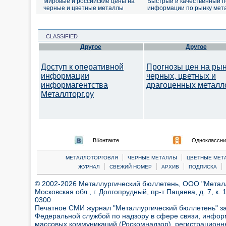
Мировые и российские цены на
Быстрый и качественный п
черные и цветные металлы
информации по рынку мет
CLASSIFIED
Другое
Другое
Доступ к оперативной
Прогнозы цен на ры
информации
черных, цветных и
информагентства
драгоценных металл
Металлторг.ру
ВКонтакте
Одноклассни
|
|
МЕТАЛЛОТОРГОВЛЯ
ЧЕРНЫЕ МЕТАЛЛЫ
ЦВЕТНЫЕ МЕТ
|
|
|
|
ЖУРНАЛ
СВЕЖИЙ НОМЕР
АРХИВ
ПОДПИСКА
© 2002-2026 Металлургический бюллетень, ООО "Металлт
Московская обл., г. Долгопрудный, пр-т Пацаева, д. 7, к. 1
0300
Печатное СМИ журнал "Металлургический бюллетень" з
Федеральной службой по надзору в сфере связи, инфор
массовых коммуникаций (Роскомнадзор), регистрационн