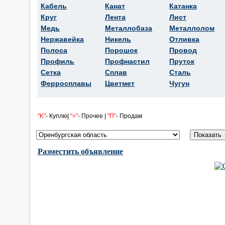
Кабель
Канат
Катанка
Круг
Лента
Лист
Медь
Металлобаза
Металлолом
Нержавейка
Никель
Отливка
Полоса
Порошок
Провод
Профиль
Профнастил
Пруток
Сетка
Сплав
Сталь
Ферросплавы
Цветмет
Чугун
"K"
- Куплю|
"="
- Прочее |
"П"
- Продам
Разместить объявление