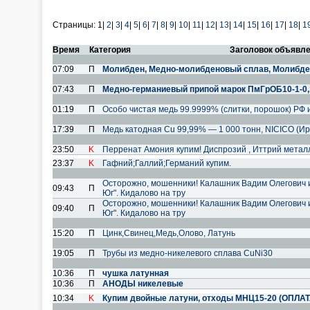
Страницы:
1|
2
|
3
|
4
|
5
|
6
|
7
|
8
|
9
|
10
|
11
|
12
|
13
|
14
|
15
|
16
|
17
|
18
|
1
Время
Категория
Заголовок объявл
07:09
П
Молибден, Медно-молибденовый сплав, Молибде
07:43
П
Медно-германиевый припой марок ПмГрОБ10-1-0,
01:19
П
Особо чистая медь 99.9999% (слитки, порошок) РФ и
17:39
П
Медь катодная Cu 99,99% — 1 000 тонн, NICICO (Ир
23:50
K
Перренат Амония купим! Диспрозий , Иттрий метал
23:37
K
Гафний;Галлий;Германий купим.
Осторожно, мошенники! Калашник Вадим Олегович 
09:43
П
Юг". Кидалово на тру
Осторожно, мошенники! Калашник Вадим Олегович 
09:40
П
Юг". Кидалово на тру
15:20
П
Цинк,Свинец,Медь,Олово, Латунь
19:05
П
Трубы из медно-никелевого сплава CuNi30
10:36
П
чушка латунная
10:36
П
АНОДЫ никелевые
10:34
K
Купим двойные латуни, отходы МНЦ15-20 (ОПЛА