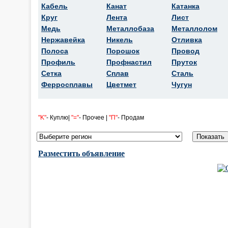
Кабель
Канат
Катанка
Круг
Лента
Лист
Медь
Металлобаза
Металлолом
Нержавейка
Никель
Отливка
Полоса
Порошок
Провод
Профиль
Профнастил
Пруток
Сетка
Сплав
Сталь
Ферросплавы
Цветмет
Чугун
"K"
- Куплю|
"="
- Прочее |
"П"
- Продам
Разместить объявление