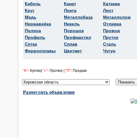
Кабель
Канат
Катанка
Круг
Лента
Лист
Медь
Металлобаза
Металлолом
Нержавейка
Никель
Отливка
Полоса
Порошок
Провод
Профиль
Профнастил
Пруток
Сетка
Сплав
Сталь
Ферросплавы
Цветмет
Чугун
"K"
- Куплю|
"="
- Прочее |
"П"
- Продам
Разместить объявление