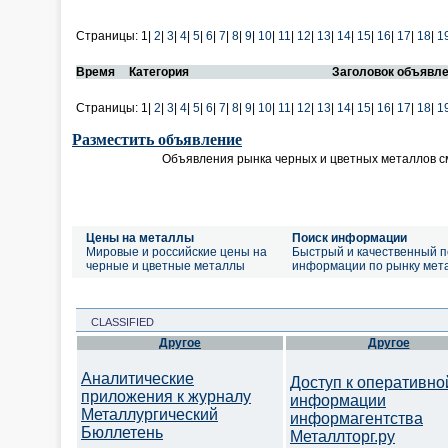
Страницы:
1|
2
|
3
|
4
|
5
|
6
|
7
|
8
|
9
|
10
|
11
|
12
|
13
|
14
|
15
|
16
|
17
|
18
|
1
Время
Категория
Заголовок объявл
Страницы:
1|
2
|
3
|
4
|
5
|
6
|
7
|
8
|
9
|
10
|
11
|
12
|
13
|
14
|
15
|
16
|
17
|
18
|
1
Разместить объявление
Объявления рынка черных и цветных металлов с
Цены на металлы
Поиск информации
Мировые и российские цены на
Быстрый и качественный п
черные и цветные металлы
информации по рынку мет
CLASSIFIED
Другое
Другое
Аналитические
Доступ к оперативно
приложения к журналу
информации
Металлургический
информагентства
Бюллетень
Металлторг.ру