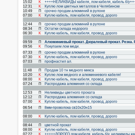
15:02
K
++++НЕЛИКВИДЫ кабеля, лом кабеля, кабель б/у++
12:31
K
Куплю лом цветных металлов в Челябинске
10:49
П
срочно продам алюминий в рулоне
07:00
K
Куплю кабель, лом кабеля, провод, дoрого
12:44
П
срочно продам алюминий в рулоне
08:34
П
Остатки склада недорого
06:30
K
Куплю кабель, лом кабеля, провод, дoрого
09:59
П
Алюминиевый прокат. Дюралевый прокат. Резка. Ру
09:56
K
Покупаем лом меди.
07:33
П
срочно продам алюминий в рулоне
07:30
K
Куплю кабель, лом кабеля, провод, дoрого
07:03
П
профнастил ал.
11:48
П
Продам 10 тн медного микса
10:20
K
Куплю лом медного и алюминиевого кабеля!
08:00
K
Куплю кабель, лом кабеля, провод, дoрого
07:24
П
Распродажа алюминия со склада
12:53
П
Неликвиды цветного проката
12:12
П
Распродажа алюминия со склада
07:00
K
Куплю кабель, лом кабеля, провод, дoрого
06:54
П
8мм-проволока св10х20н15
08:00
K
Куплю кабель, лом кабеля, провод, дoрого
08:44
П
цветной прокат
08:00
K
Куплю кабель, лом кабеля, провод, дoрого
07:22
K
+++++ДОРОГО лом кабеля, кабель б/у, неликвиды к