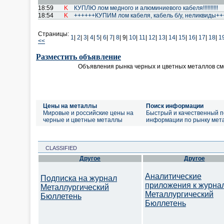
18:59
K
КУПЛЮ лом медного и алюминиевого кабеля!!!!!!!!!!
18:54
K
++++++КУПИМ лом кабеля, кабель б/у, неликвиды+
Страницы:
1
|
2
|
3
|
4
|
5
|
6
|
7
|
8
|
9|
10
|
11
|
12
|
13
|
14
|
15
|
16
|
17
|
18
|
1
<<
Разместить объявление
Объявления рынка черных и цветных металлов см
Цены на металлы
Поиск информации
Мировые и российские цены на
Быстрый и качественный п
черные и цветные металлы
информации по рынку мет
CLASSIFIED
Другое
Другое
Аналитические
Подписка на журнал
приложения к журна
Металлургический
Металлургический
Бюллетень
Бюллетень