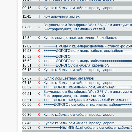
09:15
K
Куплю кабель, лом кабеля, провод, дoрого
11:41
П
лом алюминия эл.тех
Закупаем лом Вольфрама W от 2 %. Лом инструмен
07:30
K
быстрорежущих, штамповых сталей.
12:34
K
Куплю лом цветных металлов в Челябинске
17:02
П
======ПРОДАМ кабелеразделочный станок крс 25
16:53
K
++++++ДОРОГО неликвиды кабеля, лом кабеля===
16:52
K
++++++ДОРОГО
16:52
K
++++++ДОРОГО неликвиды кабеля==============
16:51
K
++++++ДОРОГО лом кабеля, кабель б/у==========
06:15
K
Куплю кабель, лом кабеля, провод, дoрого
07:57
K
Куплю лом цветных металлов
07:15
K
Куплю кабель, лом кабеля, провод, дoрого
06:52
K
+++++ДОРОГО кабельный лом, кабель б/у++++++++
Закупаем лом Вольфрама W от 2 %. Лом инструмен
06:51
K
быстрорежущих, штамповых сталей.
06:51
K
+++++ДОРОГО медный и алюминиевый кабель++++
06:50
K
+++++ДОРОГО лом кабеля, неликвиды кабеля++++
06:30
K
Куплю кабель, лом кабеля, провод, дoрого
07:46
K
Куплю кабель, лом кабеля, провод, дорoго
06:53
K
++++++++НЕЛИКВИДЫ кабеля, лом кабеля, кабель 