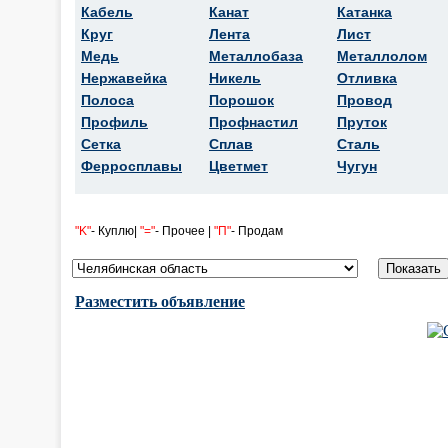
Кабель
Канат
Катанка
Круг
Лента
Лист
Медь
Металлобаза
Металлолом
Нержавейка
Никель
Отливка
Полоса
Порошок
Провод
Профиль
Профнастил
Пруток
Сетка
Сплав
Сталь
Ферросплавы
Цветмет
Чугун
"K"
- Куплю|
"="
- Прочее |
"П"
- Продам
Разместить объявление