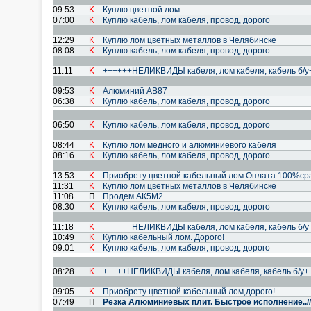
09:53
K
Куплю цветной лом.
07:00
K
Куплю кабель, лом кабеля, провод, дорoго
12:29
K
Куплю лом цветных металлов в Челябинске
08:08
K
Куплю кабель, лом кабеля, провод, дoрого
11:11
K
++++++НЕЛИКВИДЫ кабеля, лом кабеля, кабель б/
09:53
K
Алюминий АВ87
06:38
K
Куплю кабель, лом кабеля, провод, дорогo
06:50
K
Куплю кабель, лом кабеля, провод, дoрого
08:44
K
Куплю лом медного и алюминиевого кабеля
08:16
K
Куплю кабель, лом кабеля, провод, дорoго
13:53
K
Приобрету цветной кабельный лом Оплата 100%сра
11:31
K
Куплю лом цветных металлов в Челябинске
11:08
П
Продем АК5М2
08:30
K
Куплю кабель, лом кабеля, провод, дoрого
11:18
K
======НЕЛИКВИДЫ кабеля, лом кабеля, кабель б/
10:49
K
Куплю кабельный лом. Дорого!
09:01
K
Куплю кабель, лом кабеля, провод, дорoго
08:28
K
+++++НЕЛИКВИДЫ кабеля, лом кабеля, кабель б/у
09:05
K
Приобрету цветной кабельный лом,дорого!
07:49
П
Резка Алюминиевых плит. Быстрое исполнение..////