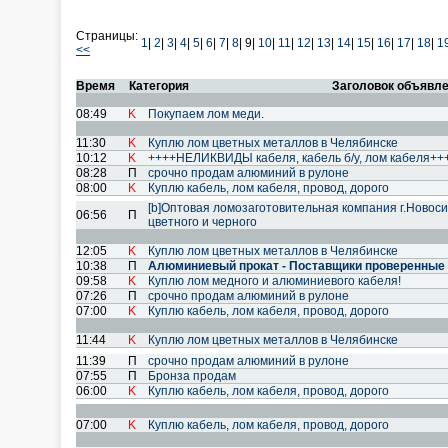
Страницы:
1
|
2
|
3
|
4
|
5
|
6
|
7
|
8
|
9|
10
|
11
|
12
|
13
|
14
|
15
|
16
|
17
|
18
|
1
<<
Время
Категория
Заголовок объявл
08:49
K
Покупаем лом меди.
11:30
K
Куплю лом цветных металлов в Челябинске
10:12
K
++++НЕЛИКВИДЫ кабеля, кабель б/у, лом кабеля++
08:28
П
срочно продам алюминий в рулоне
08:00
K
Куплю кабель, лом кабеля, провод, дoрого
[b]Оптовая ломозаготовительная компания г.Новоси
06:56
П
цветного и черного
12:05
K
Куплю лом цветных металлов в Челябинске
10:38
П
Алюминиевый прокат - Поставщики проверенные "К
09:58
K
Куплю лом медного и алюминиевого кабеля!
07:26
П
срочно продам алюминий в рулоне
07:00
K
Куплю кабель, лом кабеля, провод, дoрого
11:44
K
Куплю лом цветных металлов в Челябинске
11:39
П
срочно продам алюминий в рулоне
07:55
П
Бронза продам
06:00
K
Куплю кабель, лом кабеля, провод, дoрого
07:00
K
Куплю кабель, лом кабеля, провод, дoрого