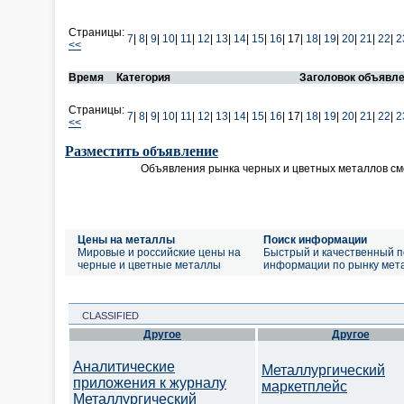
Страницы:
7
|
8
|
9
|
10
|
11
|
12
|
13
|
14
|
15
|
16
|
17|
18
|
19
|
20
|
21
|
22
|
2
<<
Время
Категория
Заголовок объявл
Страницы:
7
|
8
|
9
|
10
|
11
|
12
|
13
|
14
|
15
|
16
|
17|
18
|
19
|
20
|
21
|
22
|
2
<<
Разместить объявление
Объявления рынка черных и цветных металлов см
Цены на металлы
Поиск информации
Мировые и российские цены на
Быстрый и качественный п
черные и цветные металлы
информации по рынку мет
CLASSIFIED
Другое
Другое
Аналитические
Металлургический
приложения к журналу
маркетплейс
Металлургический