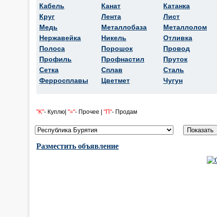
Кабель
Канат
Катанка
Круг
Лента
Лист
Медь
Металлобаза
Металлолом
Нержавейка
Никель
Отливка
Полоса
Порошок
Провод
Профиль
Профнастил
Пруток
Сетка
Сплав
Сталь
Ферросплавы
Цветмет
Чугун
"K"
- Куплю|
"="
- Прочее |
"П"
- Продам
Разместить объявление