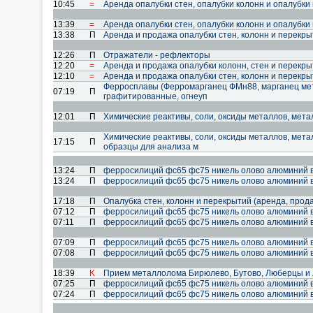
10:45
=
Аренда опалубки стен, опалубки колонн и опалубки
13:39
=
Аренда опалубки стен, опалубки колонн и опалубки
13:38
П
Аренда и продажа опалубки стен, колонн и перекр
12:26
П
Отражатели - рефлекторы
12:20
=
Аренда и продажа опалубки колонн, стен и перекр
12:10
=
Аренда и продажа опалубки стен, колонн и перекр
Ферросплавы (Ферромарганец ФМн88, марганец мета
07:19
П
графитированные, огнеуп
12:01
П
Химические реактивы, соли, оксиды металлов, мет
Химические реактивы, соли, оксиды металлов, мет
17:15
П
образцы для анализа м
13:24
П
ферросилиций фс65 фс75 никель олово алюминий 
13:24
П
ферросилиций фс65 фс75 никель олово алюминий 
17:18
П
Опалубка стен, колонн и перекрытий (аренда, прод
07:12
П
ферросилиций фс65 фс75 никель олово алюминий 
07:11
П
ферросилиций фс65 фс75 никель олово алюминий 
07:09
П
ферросилиций фс65 фс75 никель олово алюминий 
07:08
П
ферросилиций фс65 фс75 никель олово алюминий 
18:39
K
Прием металлолома Бирюлево, Бутово, Люберцы и
07:25
П
ферросилиций фс65 фс75 никель олово алюминий 
07:24
П
ферросилиций фс65 фс75 никель олово алюминий 