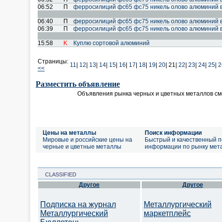
06:52
П
ферросилиций фс65 фс75 никель олово алюминий 
06:40
П
ферросилиций фс65 фс75 никель олово алюминий 
06:39
П
ферросилиций фс65 фс75 никель олово алюминий 
15:58
K
Куплю сортовой алюминий
Страницы:
11
|
12
|
13
|
14
|
15
|
16
|
17
|
18
|
19
|
20
|
21|
22
|
23
|
24
|
25
|
2
<<
Разместить объявление
Объявления рынка черных и цветных металлов см
Цены на металлы
Поиск информации
Мировые и российские цены на
Быстрый и качественный п
черные и цветные металлы
информации по рынку мет
CLASSIFIED
Другое
Другое
Подписка на журнал
Металлургический
Металлургический
маркетплейс