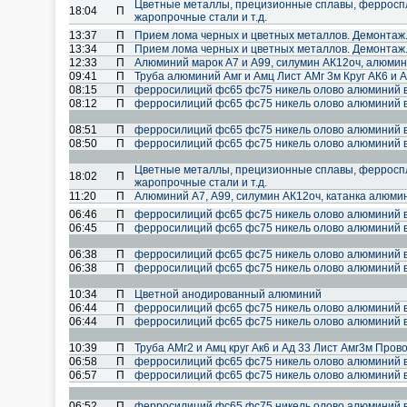
Цветные металлы, прецизионные сплавы, ферроспл
18:04
П
жаропрочные стали и т.д.
13:37
П
Прием лома черных и цветных металлов. Демонтаж.
13:34
П
Прием лома черных и цветных металлов. Демонтаж.
12:33
П
Алюминий марок А7 и А99, силумин АК12оч, алюмин
09:41
П
Труба алюминий Амг и Амц Лист АМг 3м Круг АК6 и 
08:15
П
ферросилиций фс65 фс75 никель олово алюминий 
08:12
П
ферросилиций фс65 фс75 никель олово алюминий 
08:51
П
ферросилиций фс65 фс75 никель олово алюминий 
08:50
П
ферросилиций фс65 фс75 никель олово алюминий 
Цветные металлы, прецизионные сплавы, ферроспл
18:02
П
жаропрочные стали и т.д.
11:20
П
Алюминий А7, А99, силумин АК12оч, катанка алюми
06:46
П
ферросилиций фс65 фс75 никель олово алюминий 
06:45
П
ферросилиций фс65 фс75 никель олово алюминий 
06:38
П
ферросилиций фс65 фс75 никель олово алюминий 
06:38
П
ферросилиций фс65 фс75 никель олово алюминий 
10:34
П
Цветной анодированный алюминий
06:44
П
ферросилиций фс65 фс75 никель олово алюминий 
06:44
П
ферросилиций фс65 фс75 никель олово алюминий 
10:39
П
Труба АМг2 и Амц круг Ак6 и Ад 33 Лист Амг3м Пров
06:58
П
ферросилиций фс65 фс75 никель олово алюминий 
06:57
П
ферросилиций фс65 фс75 никель олово алюминий 
06:52
П
ферросилиций фс65 фс75 никель олово алюминий 