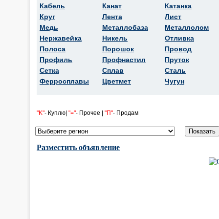
Кабель
Канат
Катанка
Круг
Лента
Лист
Медь
Металлобаза
Металлолом
Нержавейка
Никель
Отливка
Полоса
Порошок
Провод
Профиль
Профнастил
Пруток
Сетка
Сплав
Сталь
Ферросплавы
Цветмет
Чугун
"K"
- Куплю|
"="
- Прочее |
"П"
- Продам
Разместить объявление