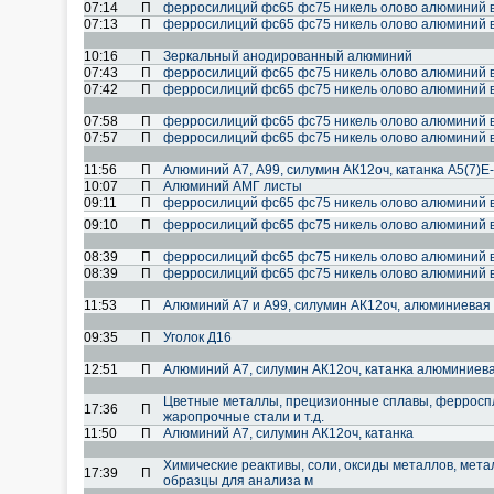
07:14
П
ферросилиций фс65 фс75 никель олово алюминий 
07:13
П
ферросилиций фс65 фс75 никель олово алюминий 
10:16
П
Зеркальный анодированный алюминий
07:43
П
ферросилиций фс65 фс75 никель олово алюминий 
07:42
П
ферросилиций фс65 фс75 никель олово алюминий 
07:58
П
ферросилиций фс65 фс75 никель олово алюминий 
07:57
П
ферросилиций фс65 фс75 никель олово алюминий 
11:56
П
Алюминий А7, А99, силумин АК12оч, катанка А5(7)Е
10:07
П
Алюминий АМГ листы
09:11
П
ферросилиций фс65 фс75 никель олово алюминий 
09:10
П
ферросилиций фс65 фс75 никель олово алюминий 
08:39
П
ферросилиций фс65 фс75 никель олово алюминий 
08:39
П
ферросилиций фс65 фс75 никель олово алюминий 
11:53
П
Алюминий А7 и А99, силумин АК12оч, алюминиевая 
09:35
П
Уголок Д16
12:51
П
Алюминий А7, силумин АК12оч, катанка алюминиев
Цветные металлы, прецизионные сплавы, ферроспл
17:36
П
жаропрочные стали и т.д.
11:50
П
Алюминий А7, силумин АК12оч, катанка
Химические реактивы, соли, оксиды металлов, мет
17:39
П
образцы для анализа м