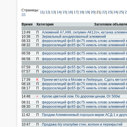
Страницы:
11
|
12
|
13
|
14
|
15
|
16
|
17
|
18
|
19
|
20
|
21|
22
|
23
|
24
|
25
|
2
<<
Время
Категория
Заголовок объявл
13:49
П
Алюминий А7,А99, силумин АК12оч, катанка алюми
10:38
П
Зеркальный анодированный алюминий
08:33
П
ферросилиций фс65 фс75 никель олово алюминий 
08:32
П
ферросилиций фс65 фс75 никель олово алюминий 
06:58
П
ферросилиций фс65 фс75 никель олово алюминий 
06:58
П
ферросилиций фс65 фс75 никель олово алюминий 
07:59
П
ферросилиций фс65 фс75 никель олово алюминий 
07:57
П
ферросилиций фс65 фс75 никель олово алюминий 
17:39
K
Прием металла в Москве и Люберцах. Сдать металл
08:18
П
ферросилиций фс65 фс75 никель олово алюминий 
08:17
П
ферросилиций фс65 фс75 никель олово алюминий 
14:48
=
Куплю цветной лом. По дорогим ценам. От 500кг
08:31
П
ферросилиций фс65 фс75 никель олово алюминий 
08:30
П
ферросилиций фс65 фс75 никель олово алюминий 
11:42
П
Продам Алюминиевый порошок марки АСД-1 и друг
10:47
П
Продажа б/у опалубки стен, колонн и перекрытий