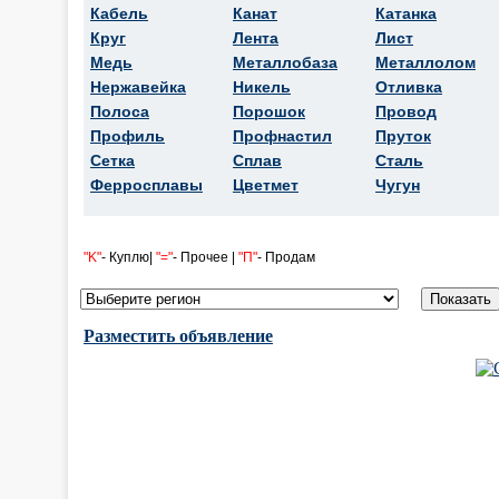
Кабель
Канат
Катанка
Круг
Лента
Лист
Медь
Металлобаза
Металлолом
Нержавейка
Никель
Отливка
Полоса
Порошок
Провод
Профиль
Профнастил
Пруток
Сетка
Сплав
Сталь
Ферросплавы
Цветмет
Чугун
"K"
- Куплю|
"="
- Прочее |
"П"
- Продам
Разместить объявление