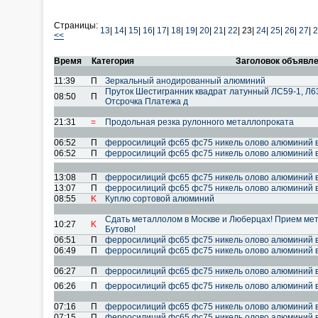
Страницы:
13
|
14
|
15
|
16
|
17
|
18
|
19
|
20
|
21
|
22
|
23|
24
|
25
|
26
|
27
|
2
<<
Время
Категория
Заголовок объявл
11:39
П
Зеркальный анодированный алюминий
Пруток Шестигранник квадрат латунный ЛС59-1, Л6
08:50
П
Отсрочка Платежа д
21:31
=
Продольная резка рулонного металлопроката
06:52
П
ферросилиций фс65 фс75 никель олово алюминий 
06:52
П
ферросилиций фс65 фс75 никель олово алюминий 
13:08
П
ферросилиций фс65 фс75 никель олово алюминий 
13:07
П
ферросилиций фс65 фс75 никель олово алюминий 
08:55
K
Куплю сортовой алюминий
Сдать металлолом в Москве и Люберцах! Прием мет
10:27
K
Бутово!
06:51
П
ферросилиций фс65 фс75 никель олово алюминий 
06:49
П
ферросилиций фс65 фс75 никель олово алюминий 
06:27
П
ферросилиций фс65 фс75 никель олово алюминий 
06:26
П
ферросилиций фс65 фс75 никель олово алюминий 
07:16
П
ферросилиций фс65 фс75 никель олово алюминий 
07:15
П
ферросилиций фс65 фс75 никель олово алюминий 