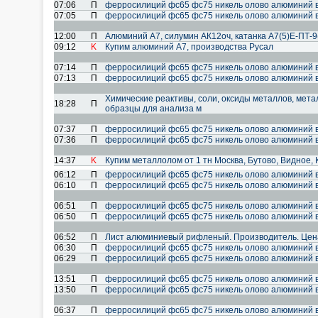
07:06
П
ферросилиций фс65 фс75 никель олово алюминий 
07:05
П
ферросилиций фс65 фс75 никель олово алюминий 
12:00
П
Алюминий А7, силумин АК12оч, катанка А7(5)Е-ПТ-9(
09:12
K
Купим алюминий А7, производства Русал
07:14
П
ферросилиций фс65 фс75 никель олово алюминий 
07:13
П
ферросилиций фс65 фс75 никель олово алюминий 
Химические реактивы, соли, оксиды металлов, мет
18:28
П
образцы для анализа м
07:37
П
ферросилиций фс65 фс75 никель олово алюминий 
07:36
П
ферросилиций фс65 фс75 никель олово алюминий 
14:37
K
Купим металлолом от 1 тн Москва, Бутово, Видное,
06:12
П
ферросилиций фс65 фс75 никель олово алюминий 
06:10
П
ферросилиций фс65 фс75 никель олово алюминий 
06:51
П
ферросилиций фс65 фс75 никель олово алюминий 
06:50
П
ферросилиций фс65 фс75 никель олово алюминий 
06:52
П
Лист алюминиевый рифленый. Производитель. Цена
06:30
П
ферросилиций фс65 фс75 никель олово алюминий 
06:29
П
ферросилиций фс65 фс75 никель олово алюминий 
13:51
П
ферросилиций фс65 фс75 никель олово алюминий 
13:50
П
ферросилиций фс65 фс75 никель олово алюминий 
06:37
П
ферросилиций фс65 фс75 никель олово алюминий 