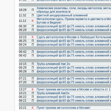
Химические реактивы, соли, оксиды металлов, мет
18:28
П
образцы для анализа м
11:32
П
Цветной анодированный алюминий
Металлолом сдать. Прием чермета и цветмета в Мо
11:12
K
Бутово и Видное!
06:30
П
ферросилиций фс65 фс75 никель олово алюминий 
06:29
П
ферросилиций фс65 фс75 никель олово алюминий 
10:15
K
Сдать металлолом в Москве и Люберцах! Котельник
06:25
П
ферросилиций фс65 фс75 никель олово алюминий 
06:24
П
ферросилиций фс65 фс75 никель олово алюминий 
06:42
П
ферросилиций фс65 фс75 никель олово алюминий 
06:42
П
ферросилиций фс65 фс75 никель олово алюминий 
10:15
П
Труба алюминий Амг 2н
06:29
П
ферросилиций фс65 фс75 никель олово алюминий 
06:28
П
ферросилиций фс65 фс75 никель олово алюминий 
07:21
П
ферросилиций фс65 фс75 никель олово алюминий 
07:20
П
ферросилиций фс65 фс75 никель олово алюминий 
13:27
K
Пункт приема металлолома в Москве и области от 1
10:21
П
Труба алюминий Амг2н
06:22
П
ферросилиций фс65 фс75 никель олово алюминий 
06:21
П
ферросилиций фс65 фс75 никель олово алюминий 
10:21
K
Пункт приема металлолома в Москве!