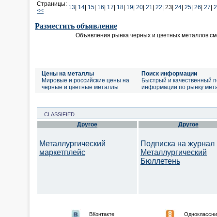
Страницы:
13
|
14
|
15
|
16
|
17
|
18
|
19
|
20
|
21
|
22
|
23|
24
|
25
|
26
|
27
|
2
<<
Разместить объявление
Объявления рынка черных и цветных металлов см
Цены на металлы
Поиск информации
Мировые и российские цены на
Быстрый и качественный п
черные и цветные металлы
информации по рынку мет
CLASSIFIED
Другое
Другое
Металлургический
Подписка на журнал
маркетплейс
Металлургический
Бюллетень
ВКонтакте
Одноклассни