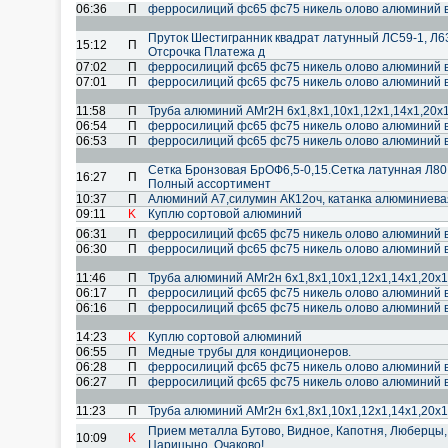
06:36
П
ферросилиций фс65 фс75 никель олово алюминий 
Пруток Шестигранник квадрат латунный ЛС59-1, Л6
15:12
П
Отсрочка Платежа д
07:02
П
ферросилиций фс65 фс75 никель олово алюминий 
07:01
П
ферросилиций фс65 фс75 никель олово алюминий 
11:58
П
Труба алюминий АМг2Н 6х1,8х1,10х1,12х1,14х1,20х1
06:54
П
ферросилиций фс65 фс75 никель олово алюминий 
06:53
П
ферросилиций фс65 фс75 никель олово алюминий 
Сетка Бронзовая БрОФ6,5-0,15.Сетка латунная Л80
16:27
П
Полный ассортимент
10:37
П
Алюминий А7,силумин АК12оч, катанка алюминиева
09:11
K
Куплю сортовой алюминий
06:31
П
ферросилиций фс65 фс75 никель олово алюминий 
06:30
П
ферросилиций фс65 фс75 никель олово алюминий 
11:46
П
Труба алюминий АМг2н 6х1,8х1,10х1,12х1,14х1,20х1
06:17
П
ферросилиций фс65 фс75 никель олово алюминий 
06:16
П
ферросилиций фс65 фс75 никель олово алюминий 
14:23
K
Куплю сортовой алюминий
06:55
П
Медные трубы для кондиционеров.
06:28
П
ферросилиций фс65 фс75 никель олово алюминий 
06:27
П
ферросилиций фс65 фс75 никель олово алюминий 
11:23
П
Труба алюминий АМг2н 6х1,8х1,10х1,12х1,14х1,20х1
Прием металла Бутово, Видное, Капотня, Люберцы,
10:09
K
Царицыно, Очаково!