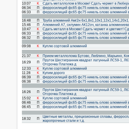
10:07
K
Сдать металлолом в Москве! Сдать чермет в Любер
06:34
П
ферросилиций фс65 фс75 никель олово алюминий 
06:33
П
ферросилиций фс65 фс75 никель олово алюминий 
16:48
П
Труба алюминий Амг2н 6х1,8х1,10х1,12х1,14х1,20х1
15:46
П
Алюминий А7, силумин АК12оч, катанка алюминиев
10:47
K
Сдать металл в Москве! Сдать чермет и цветмет! Сд
06:33
П
ферросилиций фс65 фс75 никель олово алюминий 
06:32
П
ферросилиций фс65 фс75 никель олово алюминий 
09:08
K
Куплю сортовой алюминий
21:37
K
Прием металлолома Бутово, Люблино, Марьино, Ком
Пруток Шестигранник квадрат латунный ЛС59-1, Л6
16:29
П
Отсрочка Платежа д
12:33
K
Куплю сортовой алюминий
11:28
K
Купим дорого
06:39
П
ферросилиций фс65 фс75 никель олово алюминий 
06:38
П
ферросилиций фс65 фс75 никель олово алюминий 
Пруток Шестигранник квадрат латунный ЛС59-1, Л6
16:26
П
Отсрочка Платежа д
15:02
K
Куплю сортовой алюминий
06:46
П
ферросилиций фс65 фс75 никель олово алюминий 
06:45
П
ферросилиций фс65 фс75 никель олово алюминий 
Цветные металлы, прецизионные сплавы, ферроспл
18:32
П
жаропрочные стали и т.д.