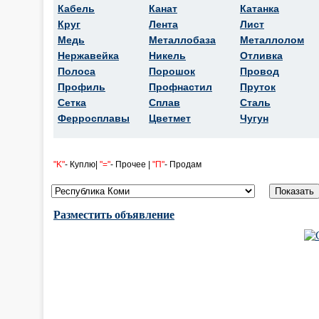
Кабель
Канат
Катанка
Круг
Лента
Лист
Медь
Металлобаза
Металлолом
Нержавейка
Никель
Отливка
Полоса
Порошок
Провод
Профиль
Профнастил
Пруток
Сетка
Сплав
Сталь
Ферросплавы
Цветмет
Чугун
"K"
- Куплю|
"="
- Прочее |
"П"
- Продам
Разместить объявление