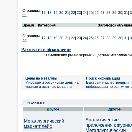
Страницы:
17
|
18
|
19
|
20
|
21
|
22
|
23
|
24
|
25
|
26
|
27|
28
|
29
|
30
|
31
|
3
<<
Время
Категория
Заголовок объявл
Страницы:
17
|
18
|
19
|
20
|
21
|
22
|
23
|
24
|
25
|
26
|
27|
28
|
29
|
30
|
31
|
3
<<
Разместить объявление
Объявления рынка черных и цветных металлов см
Цены на металлы
Поиск информации
Мировые и российские цены на
Быстрый и качественный п
черные и цветные металлы
информации по рынку мет
CLASSIFIED
Другое
Другое
Аналитические
Металлургический
приложения к журна
маркетплейс
Металлургический