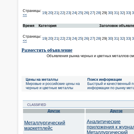
Страницы:
19
|
20
|
21
|
22
|
23
|
24
|
25
|
26
|
27
|
28
|
29|
30
|
31
|
32
|
33
|
3
<<
Время
Категория
Заголовок объявл
Страницы:
19
|
20
|
21
|
22
|
23
|
24
|
25
|
26
|
27
|
28
|
29|
30
|
31
|
32
|
33
|
3
<<
Разместить объявление
Объявления рынка черных и цветных металлов см
Цены на металлы
Поиск информации
Мировые и российские цены на
Быстрый и качественный п
черные и цветные металлы
информации по рынку мет
CLASSIFIED
Другое
Другое
Аналитические
Металлургический
приложения к журна
маркетплейс
Металлургический