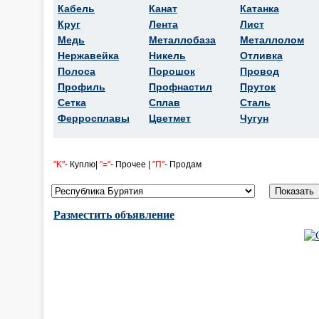
Кабель
Канат
Катанка
Круг
Лента
Лист
Медь
Металлобаза
Металлолом
Нержавейка
Никель
Отливка
Полоса
Порошок
Провод
Профиль
Профнастил
Пруток
Сетка
Сплав
Сталь
Ферросплавы
Цветмет
Чугун
"K"
- Куплю|
"="
- Прочее |
"П"
- Продам
Разместить объявление