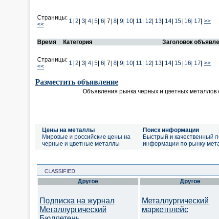
Страницы:
1
|
2
|
3
|
4
|
5
|
6
|
7|
8
|
9
|
10
|
11
|
12
|
13
|
14
|
15
|
16
|
17
|
>>
<<
Время
Категория
Заголовок объявл
Страницы:
1
|
2
|
3
|
4
|
5
|
6
|
7|
8
|
9
|
10
|
11
|
12
|
13
|
14
|
15
|
16
|
17
|
>>
<<
Разместить объявление
Объявления рынка черных и цветных металлов
Цены на металлы
Поиск информации
Мировые и российские цены на
Быстрый и качественный п
черные и цветные металлы
информации по рынку мет
CLASSIFIED
Другое
Другое
Подписка на журнал
Металлургический
Металлургический
маркетплейс
Бюллетень