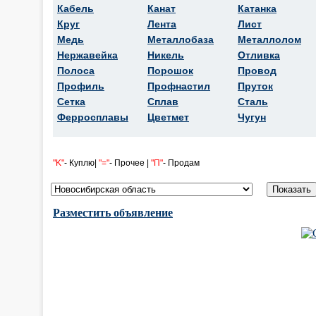
Кабель
Канат
Катанка
Круг
Лента
Лист
Медь
Металлобаза
Металлолом
Нержавейка
Никель
Отливка
Полоса
Порошок
Провод
Профиль
Профнастил
Пруток
Сетка
Сплав
Сталь
Ферросплавы
Цветмет
Чугун
"K"
- Куплю|
"="
- Прочее |
"П"
- Продам
Разместить объявление