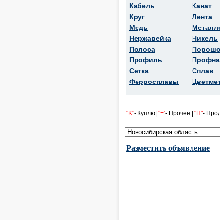
Кабель
Канат
Круг
Лента
Медь
Металл
Нержавейка
Никель
Полоса
Порошо
Профиль
Профна
Сетка
Сплав
Ферросплавы
Цветме
"K"
- Куплю|
"="
- Прочее |
"П"
- Про
Разместить объявление