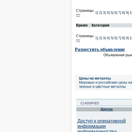
Страницы:
1
|
2
|
3
|
4
|
5
|
6
|
7
|
8
|
9
|
1
<<
Время
Категория
Страницы:
1
|
2
|
3
|
4
|
5
|
6
|
7
|
8
|
9
|
1
<<
Разместить объявление
Объявления рын
Цены на металлы
Мировые и российские цены н
черные и цветные металлы
CLASSIFIED
Другое
Доступ к оперативной
информации
информагентства