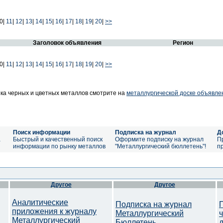
0|
11
|
12
|
13
|
14
|
15
|
16
|
17
|
18
|
19
|
20
|
>>
Заголовок объявления
Регион
0|
11
|
12
|
13
|
14
|
15
|
16
|
17
|
18
|
19
|
20
|
>>
ка черных и цветных металлов смотрите на
металлургической доске объявле
Поиск информации
Подписка на журнал
Д
а
Быстрый и качественный поиск
Оформите подписку на журнал
П
информации по рынку металлов
"Металлургический бюллетень"!
п
Другое
Другое
Аналитические
Подписка на журнал
приложения к журналу
Металлургический
Металлургический
Бюллетень