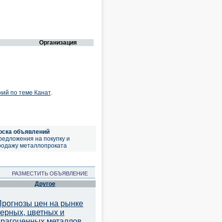
Организация
ний по теме Канат
.
оска объявлений
редложения на покупку и
родажу металлопроката
РАЗМЕСТИТЬ ОБЪЯВЛЕНИЕ
Другое
Прогнозы цен на рынке
черных, цветных и
драгоценных металлов.