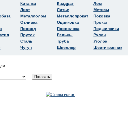
Катанка
Квадрат
Лом
Лист
Литье
Метизы
обаза
Металлолом
Металлопрокат
Поковка
Отливка
Оцинковка
Прокат
к
Провод
Проволока
Подшипники
стил
Пруток
Рельсы
Рулон
Сталь
Труба
Уголок
т
Чугун
Швеллер
Шестигранник
дам