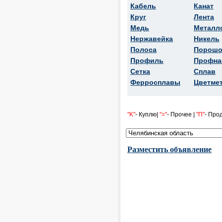
Кабель
Канат
Круг
Лента
Медь
Металл
Нержавейка
Никель
Полоса
Порошо
Профиль
Профна
Сетка
Сплав
Ферросплавы
Цветме
"K"
- Куплю|
"="
- Прочее |
"П"
- Про
Разместить объявление