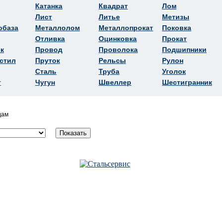
Катанка
Квадрат
Лом
Лист
Литье
Метизы
обаза
Металлолом
Металлопрокат
Поковка
Отливка
Оцинковка
Прокат
к
Провод
Проволока
Подшипники
стил
Пруток
Рельсы
Рулон
Сталь
Труба
Уголок
т
Чугун
Швеллер
Шестигранник
дам