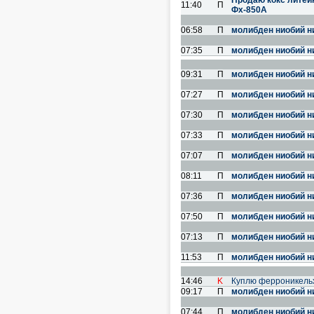
Продаю кокс литей
11:40
П
Фх-850А
06:58
П
молибден ниобий н
07:35
П
молибден ниобий н
09:31
П
молибден ниобий н
07:27
П
молибден ниобий н
07:30
П
молибден ниобий н
07:33
П
молибден ниобий н
07:07
П
молибден ниобий н
08:11
П
молибден ниобий н
07:36
П
молибден ниобий н
07:50
П
молибден ниобий н
07:13
П
молибден ниобий н
11:53
П
молибден ниобий н
14:46
K
Куплю ферроникель
09:17
П
молибден ниобий н
07:44
П
молибден ниобий н