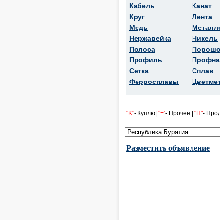
Кабель
Канат
Круг
Лента
Медь
Металл
Нержавейка
Никель
Полоса
Порошо
Профиль
Профна
Сетка
Сплав
Ферросплавы
Цветме
"K"
- Куплю|
"="
- Прочее |
"П"
- Про
Разместить объявление