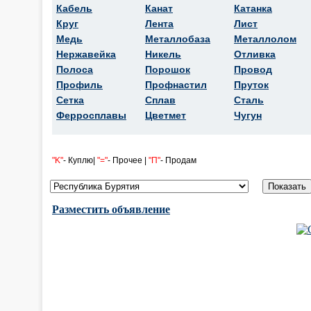
Кабель
Канат
Катанка
Круг
Лента
Лист
Медь
Металлобаза
Металлолом
Нержавейка
Никель
Отливка
Полоса
Порошок
Провод
Профиль
Профнастил
Пруток
Сетка
Сплав
Сталь
Ферросплавы
Цветмет
Чугун
"K"
- Куплю|
"="
- Прочее |
"П"
- Продам
Разместить объявление