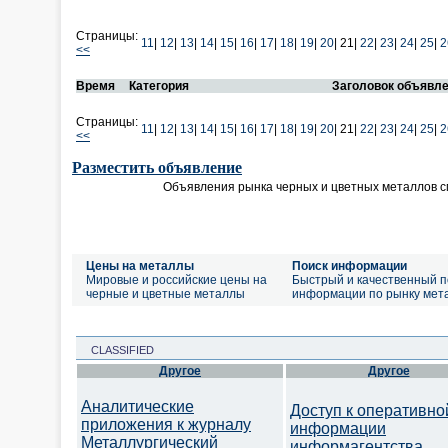
Страницы:
11
|
12
|
13
|
14
|
15
|
16
|
17
|
18
|
19
|
20
|
21|
22
|
23
|
24
|
25
|
2
<<
Время
Категория
Заголовок объявл
Страницы:
11
|
12
|
13
|
14
|
15
|
16
|
17
|
18
|
19
|
20
|
21|
22
|
23
|
24
|
25
|
2
<<
Разместить объявление
Объявления рынка черных и цветных металлов 
Цены на металлы
Поиск информации
Мировые и российские цены на
Быстрый и качественный п
черные и цветные металлы
информации по рынку мет
CLASSIFIED
Другое
Другое
Аналитические
Доступ к оперативно
приложения к журналу
информации
Металлургический
информагентства