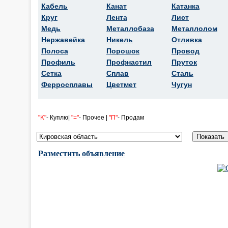
Кабель
Канат
Катанка
Круг
Лента
Лист
Медь
Металлобаза
Металлолом
Нержавейка
Никель
Отливка
Полоса
Порошок
Провод
Профиль
Профнастил
Пруток
Сетка
Сплав
Сталь
Ферросплавы
Цветмет
Чугун
"K"
- Куплю|
"="
- Прочее |
"П"
- Продам
Разместить объявление