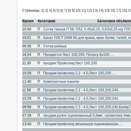
Страницы:
1|
2
|
3
|
4
|
5
|
6
|
7
|
8
|
9
|
10
|
11
|
12
|
13
|
14
|
15
|
16
|
17
|
18
|
1
Время
Категория
Заголовок объявл
10:40
П
Сетка тканая П 56, П52; 0.45х0,25, 0,63х0,25 н/у ГО
10:01
П
Канат ГОСТ 2688 80 для крана, кран балки, талей, 
06:56
П
Сетка рабица.
16:24
П
Продается Лист 100,200, Полосу 8х100.....
11:30
П
продам Проволоку,Лист 100,200
10:28
П
Продам проволоку 2.2 - 4.0,Лист 100,200.....
12:40
П
Композитные панели
11:56
П
Продам проволоку 2.2 - 4.0,Лист 100,200,240...
10:29
П
Продам проволоку 2.2 - 4.0,Лист 100,200,240
09:56
П
Продам проволоку 2.2 - 4.0,Лист 100,200,240,Балку,
07:39
П
продам рулон оцинкованный 0,8мм , проволока 4мм, 
13:40
П
Продам проволоку вязальную оцинкованную....