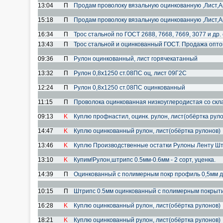
13:04
П
Продам проволоку вязальную оцинкованную ,Лист,Арм
15:18
П
Продам проволоку вязальную оцинкованную ,Лист,Арм
16:34
П
Трос стальной по ГОСТ 2688, 7668, 7669, 3077 и др. 
13:43
П
Трос стальной и оцинкованный ГОСТ. Продажа опто
09:36
П
Рулон оцинкованный, лист горячекатанный
13:32
П
Рулон 0,8х1250 ст.08ПС оц, лист 09Г2С
12:24
П
Рулон 0,8х1250 ст.08ПС оцинкованный
11:15
П
Проволока оцинкованная низкоуглеродистая со склада
09:13
K
Куплю профнастил, оцинк. рулон, лист(обёртка рул
14:47
K
Куплю оцинкованный рулон, лист(обёртка рулонов)
13:46
K
Куплю Производственные остатки Рулоны Ленту Шт
13:10
K
Купим!Рулон,штрипс 0.5мм-0.6мм - 2 сорт, уценка.
14:39
П
Оцинкованный с полимерным покр профиль 0,5мм д
10:15
П
Штрипс 0.5мм оцинкованный с полимерным покрыт
16:28
K
Куплю оцинкованный рулон, лист(обёртка рулонов)
18:21
K
Куплю оцинкованный рулон, лист(обёртка рулонов)