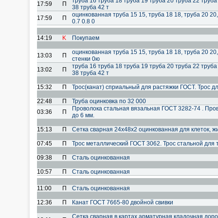
труба 16 труба 18 труба 19 труба 20 труба 22 труба
17:59
П
38 труба 42 т
оцинкованная труба 15 15, труба 18 18, труба 20 20,
17:59
П
0.7 0.8 0
14:19
K
Покупаем
оцинкованная труба 15 15, труба 18 18, труба 20 20,
13:03
П
стенки 0ю
труба 16 труба 18 труба 19 труба 20 труба 22 труба
13:02
П
38 труба 42 т
15:32
П
Трос(канат) сприальный для растяжки ГОСТ. Трос д
22:48
П
Труба оцинковка по 32 000
Проволока стальная вязальная ГОСТ 3282-74 . Про
03:36
П
до 6 мм.
15:13
П
Сетка сварная 24х48х2 оцинкованная для клеток, ж
07:45
П
Трос металлический ГОСТ 3062. Трос стальной для 
09:38
П
Сталь оцинкованная
10:57
П
Сталь оцинкованная
11:00
П
Сталь оцинкованная
12:36
П
Канат ГОСТ 7665-80 двойной свивки
Сетка сварная в картах арматурная кладочная дорожн