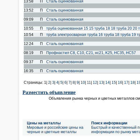
13:58
П
Сталь оцинкованная
13:52
П
Сталь оцинкованная
09:09
П
Сталь оцинкованная
10:55
П
труба оцинкованная 15 15 труба 18 18 труба 20 20 т
10:54
П
труба электросварная труба 16 труба 18 труба 19 тр
12:24
П
Сталь оцинкованная
08:19
П
Профнастил С8, С10, С21, нс21, K25, HC35, HC57
09:37
П
Сталь оцинкованная
16:35
П
Сталь оцинкованная
Страницы:
1|
2
|
3
|
4
|
5
|
6
|
7
|
8
|
9
|
10
|
11
|
12
|
13
|
14
|
15
|
16
|
17
|
18
|
1
Разместить объявление
Объявления рынка черных и цветных металлов см
Цены на металлы
Поиск информации
Мировые и российские цены на
Быстрый и качественный п
черные и цветные металлы
информации по рынку мет