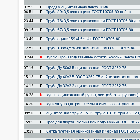
07:55
П
Продам оцинкованную ленту 10мм
06:51
П
Труба 89х3,5 эл/св оцинк. ГОСТ 10705-80 ст.2пс
23:44
П
Труба 76х3,5 эл/св оцинкованная ГОСТ 10705-80 дл.
09:15
П
Труба 57х3,5 эл/св оцинкованная ГОСТ 10705-80
13:49
П
Труба оцинк 159х4,5 эл/св ГОСТ 10705-80
12:51
П
Труба 108х3,5 эл/св оцинкованная ГОСТ 10705-80
07:44
K
Куплю Производственные остатки Рулоны Ленту Шт
07:16
П
Труба Ду 50х3,5 оцинкованная ГОСТ 3262-75
15:13
П
Труба Ду 40х3,5 ГОСТ 3262-75 ст.2пс оцинкованная
14:12
П
Труба Ду 32х3,2 оцинкованная ГОСТ 3262-75
18:38
K
Куплю оцинкованный рулон, лист(обёртка рулонов)
16:20
K
Купим!Рулон,штрипс 0.5мм-0.6мм - 2 сорт, уценка....
09:50
П
оцинкованная труба 15 15, труба 18 18, труба 20 20,
15:05
П
Трос для лифта, люльки или подъемника ГОСТ 3077 
13:39
П
Сетка плетеная оцинкованная и черная ГОСТ 5336-