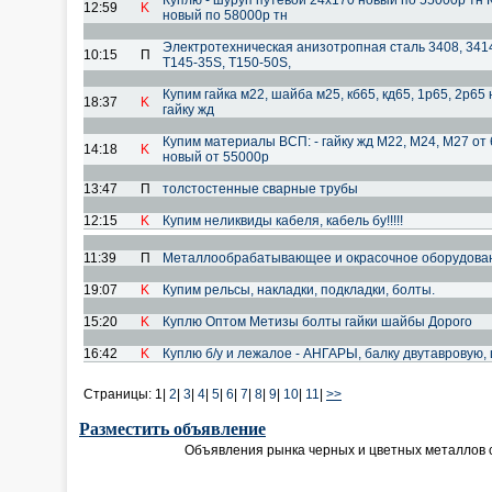
Куплю - шуруп путевой 24х170 новый по 55000р тн 
12:59
K
новый по 58000р тн
Электротехническая анизотропная сталь 3408, 3414
10:15
П
T145-35S, T150-50S,
Купим гайка м22, шайба м25, кб65, кд65, 1р65, 2р65 
18:37
K
гайку жд
Купим материалы ВСП: - гайку жд М22, М24, М27 от
14:18
K
новый от 55000р
13:47
П
толстостенные сварные трубы
12:15
K
Купим неликвиды кабеля, кабель бу!!!!!
11:39
П
Металлообрабатывающее и окрасочное оборудова
19:07
K
Купим рельсы, накладки, подкладки, болты.
15:20
K
Куплю Оптом Метизы болты гайки шайбы Дорого
16:42
K
Куплю б/у и лежалое - АНГАРЫ, балку двутавровую, 
Страницы:
1|
2
|
3
|
4
|
5
|
6
|
7
|
8
|
9
|
10
|
11
|
>>
Разместить объявление
Объявления рынка черных и цветных металлов 