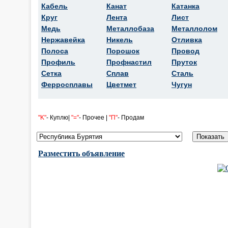
Кабель
Канат
Катанка
Круг
Лента
Лист
Медь
Металлобаза
Металлолом
Нержавейка
Никель
Отливка
Полоса
Порошок
Провод
Профиль
Профнастил
Пруток
Сетка
Сплав
Сталь
Ферросплавы
Цветмет
Чугун
"K"
- Куплю|
"="
- Прочее |
"П"
- Продам
Разместить объявление