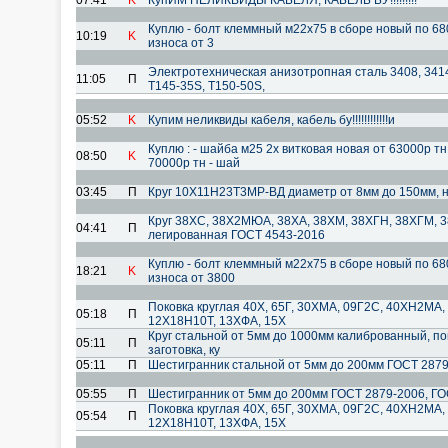
07:41
K
КупИМ НЕЛИКВИДЫ КАБЕЛЯ, КАБЕЛЬ БУ!!!!!!!!!
Куплю - болт клеммный м22х75 в сборе новый по 680
10:19
K
износа от 3
Электротехническая анизотропная сталь 3408, 3414
11:05
П
T145-35S, T150-50S,
05:52
K
Купим неликвиды кабеля, кабель бу!!!!!!!!!!!!и
Куплю : - шайба м25 2х витковая новая от 63000р т
08:50
K
70000р тн - шай
03:45
П
Круг 10Х11Н23Т3МР-ВД диаметр от 8мм до 150мм, н
Круг 38ХС, 38Х2МЮА, 38ХА, 38ХМ, 38ХГН, 38ХГМ,
04:41
П
легированная ГОСТ 4543-2016
Куплю - болт клеммный м22х75 в сборе новый по 680
18:21
K
износа от 3800
Поковка круглая 40Х, 65Г, 30ХМА, 09Г2С, 40ХН2МА, 1
05:18
П
12Х18Н10Т, 13ХФА, 15Х
Круг стальной от 5мм до 1000мм калиброванный, пок
05:11
П
заготовка, ку
05:11
П
Шестигранник стальной от 5мм до 200мм ГОСТ 2879-
05:55
П
Шестигранник от 5мм до 200мм ГОСТ 2879-2006, ГОС
Поковка круглая 40Х, 65Г, 30ХМА, 09Г2С, 40ХН2МА, 1
05:54
П
12Х18Н10Т, 13ХФА, 15Х