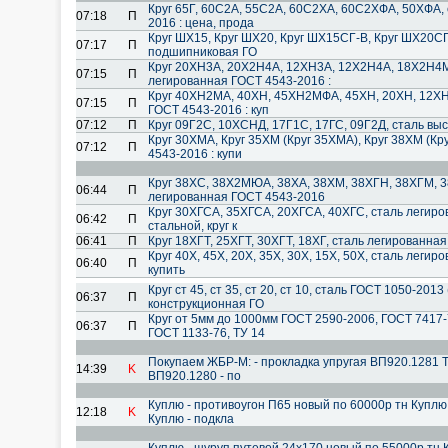
Круг 65Г, 60С2А, 55С2А, 60С2ХА, 60С2ХФА, 50ХФА, 
07:18
П
2016 : цена, прода
Круг ШХ15, Круг ШХ20, Круг ШХ15СГ-В, Круг ШХ20СГ
07:17
П
подшипниковая ГО
Круг 20ХН3А, 20Х2Н4А, 12ХН3А, 12Х2Н4А, 18Х2Н4М
07:15
П
легированная ГОСТ 4543-2016 :
Круг 40ХН2МА, 40ХН, 45ХН2МФА, 45ХН, 20ХН, 12ХН,
07:15
П
ГОСТ 4543-2016 : куп
07:12
П
Круг 09Г2С, 10ХСНД, 17Г1С, 17ГС, 09Г2Д, сталь вы
Круг 30ХМА, Круг 35ХМ (Круг 35ХМА), Круг 38ХМ (Кр
07:12
П
4543-2016 : купи
Круг 38ХС, 38Х2МЮА, 38ХА, 38ХМ, 38ХГН, 38ХГМ,
06:44
П
легированная ГОСТ 4543-2016
Круг 30ХГСА, 35ХГСА, 20ХГСА, 40ХГС, сталь легиров
06:42
П
стальной, круг к
06:41
П
Круг 18ХГТ, 25ХГТ, 30ХГТ, 18ХГ, сталь легированная
Круг 40Х, 45Х, 20Х, 35Х, 30Х, 15Х, 50Х, сталь леги
06:40
П
купить
Круг ст 45, ст 35, ст 20, ст 10, сталь ГОСТ 1050-2013 
06:37
П
конструкционная ГО
Круг от 5мм до 1000мм ГОСТ 2590-2006, ГОСТ 7417-
06:37
П
ГОСТ 1133-76, ТУ 14
Покупаем ЖБР-М: - прокладка упругая ВП920.1281 
14:39
K
ВП920.1280 - по
Куплю - противоугон П65 новый по 60000р тн Куплю 
12:18
K
Куплю - подкла