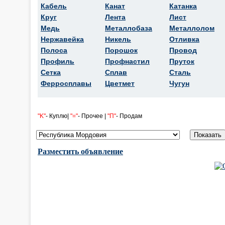
Кабель
Канат
Катанка
Круг
Лента
Лист
Медь
Металлобаза
Металлолом
Нержавейка
Никель
Отливка
Полоса
Порошок
Провод
Профиль
Профнастил
Пруток
Сетка
Сплав
Сталь
Ферросплавы
Цветмет
Чугун
"K"
- Куплю|
"="
- Прочее |
"П"
- Продам
Разместить объявление