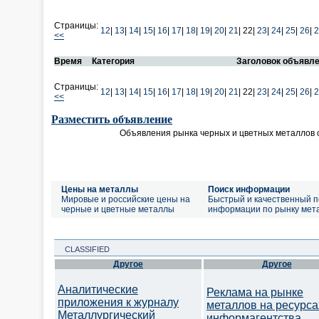
Страницы:
12
|
13
|
14
|
15
|
16
|
17
|
18
|
19
|
20
|
21
|
22|
23
|
24
|
25
|
26
|
2
<<
Время
Категория
Заголовок объявл
Страницы:
12
|
13
|
14
|
15
|
16
|
17
|
18
|
19
|
20
|
21
|
22|
23
|
24
|
25
|
26
|
2
<<
Разместить объявление
Объявления рынка черных и цветных металлов 
Цены на металлы
Поиск информации
Мировые и российские цены на
Быстрый и качественный п
черные и цветные металлы
информации по рынку мет
CLASSIFIED
Другое
Другое
Аналитические
Реклама на рынке
приложения к журналу
металлов на ресурса
Металлургический
информагентства