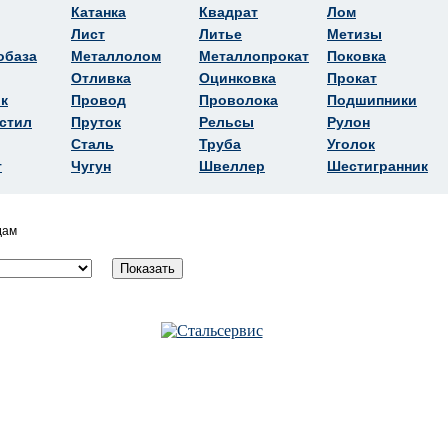
Катанка
Квадрат
Лом
Лист
Литье
Метизы
обаза
Металлолом
Металлопрокат
Поковка
Отливка
Оцинковка
Прокат
к
Провод
Проволока
Подшипники
стил
Пруток
Рельсы
Рулон
Сталь
Труба
Уголок
т
Чугун
Швеллер
Шестигранник
дам