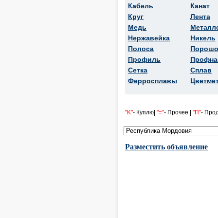
Кабель
Канат
Круг
Лента
Медь
Металл
Нержавейка
Никель
Полоса
Порошо
Профиль
Профна
Сетка
Сплав
Ферросплавы
Цветме
"K"
- Куплю|
"="
- Прочее |
"П"
- Про
Разместить объявление