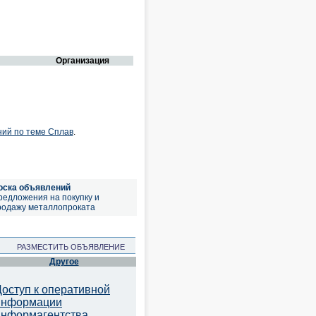
Организация
ний по теме Сплав
.
оска объявлений
редложения на покупку и
родажу металлопроката
РАЗМЕСТИТЬ ОБЪЯВЛЕНИЕ
Другое
Доступ к оперативной
информации
информагентства