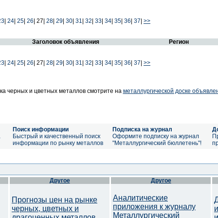
23
|
24
|
25
|
26
|
27|
28
|
29
|
30
|
31
|
32
|
33
|
34
|
35
|
36
|
37
|
>>
Заголовок объявления
Регион
23
|
24
|
25
|
26
|
27|
28
|
29
|
30
|
31
|
32
|
33
|
34
|
35
|
36
|
37
|
>>
а черных и цветных металлов смотрите на
металлургической доске объявле
Поиск информации
Подписка на журнал
Д
а
Быстрый и качественный поиск
Оформите подписку на журнал
П
информации по рынку металлов
"Металлургический бюллетень"!
п
Другое
Другое
Аналитические
Прогнозы цен на рынке
приложения к журналу
черных, цветных и
Металлургический
драгоценных металлов.