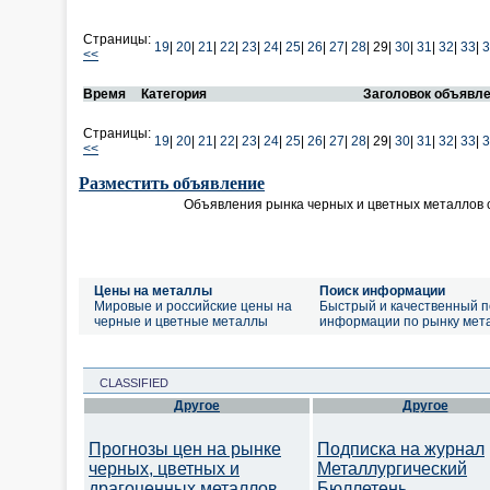
Страницы:
19
|
20
|
21
|
22
|
23
|
24
|
25
|
26
|
27
|
28
|
29|
30
|
31
|
32
|
33
|
3
<<
Время
Категория
Заголовок объявл
Страницы:
19
|
20
|
21
|
22
|
23
|
24
|
25
|
26
|
27
|
28
|
29|
30
|
31
|
32
|
33
|
3
<<
Разместить объявление
Объявления рынка черных и цветных металлов 
Цены на металлы
Поиск информации
Мировые и российские цены на
Быстрый и качественный п
черные и цветные металлы
информации по рынку мет
CLASSIFIED
Другое
Другое
Прогнозы цен на рынке
Подписка на журнал
черных, цветных и
Металлургический
драгоценных металлов.
Бюллетень