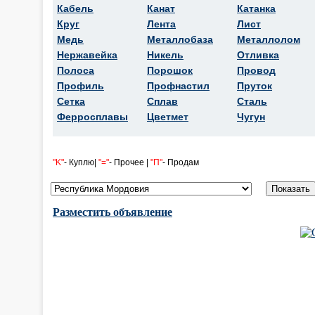
Кабель
Канат
Катанка
Круг
Лента
Лист
Медь
Металлобаза
Металлолом
Нержавейка
Никель
Отливка
Полоса
Порошок
Провод
Профиль
Профнастил
Пруток
Сетка
Сплав
Сталь
Ферросплавы
Цветмет
Чугун
"K"
- Куплю|
"="
- Прочее |
"П"
- Продам
Разместить объявление