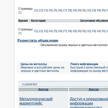
Страницы:
21
|
22
|
23
|
24
|
25
|
26
|
27
|
28
|
29
|
30
|
31|
32
|
33
|
34
|
35
|
3
<<
Время
Категория
Заголовок объявл
Страницы:
21
|
22
|
23
|
24
|
25
|
26
|
27
|
28
|
29
|
30
|
31|
32
|
33
|
34
|
35
|
3
<<
Разместить объявление
Объявления рынка черных и цветных металлов 
Цены на металлы
Поиск информации
Мировые и российские цены на
Быстрый и качественный п
черные и цветные металлы
информации по рынку мет
CLASSIFIED
Другое
Другое
Металлургический
Доступ к оперативно
маркетплейс
информации
информагентства