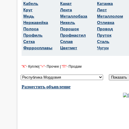
Кабель
Канат
Катанка
Круг
Лента
Лист
Медь
Металлобаза
Металлолом
Нержавейка
Никель
Отливка
Полоса
Порошок
Провод
Профиль
Профнастил
Пруток
Сетка
Сплав
Сталь
Ферросплавы
Цветмет
Чугун
"K"
- Куплю|
"="
- Прочее |
"П"
- Продам
Разместить объявление