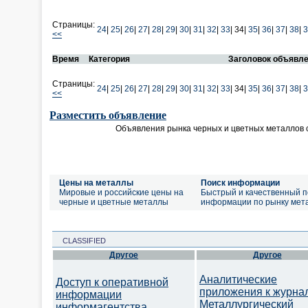
Страницы:
24
|
25
|
26
|
27
|
28
|
29
|
30
|
31
|
32
|
33
|
34|
35
|
36
|
37
|
38
|
3
<<
Время
Категория
Заголовок объявл
Страницы:
24
|
25
|
26
|
27
|
28
|
29
|
30
|
31
|
32
|
33
|
34|
35
|
36
|
37
|
38
|
3
<<
Разместить объявление
Объявления рынка черных и цветных металлов 
Цены на металлы
Поиск информации
Мировые и российские цены на
Быстрый и качественный п
черные и цветные металлы
информации по рынку мет
CLASSIFIED
Другое
Другое
Аналитические
Доступ к оперативной
приложения к журна
информации
Металлургический
информагентства