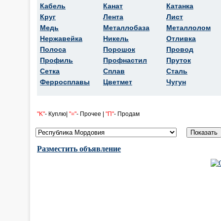
Кабель
Канат
Катанка
Круг
Лента
Лист
Медь
Металлобаза
Металлолом
Нержавейка
Никель
Отливка
Полоса
Порошок
Провод
Профиль
Профнастил
Пруток
Сетка
Сплав
Сталь
Ферросплавы
Цветмет
Чугун
"K"
- Куплю|
"="
- Прочее |
"П"
- Продам
Разместить объявление