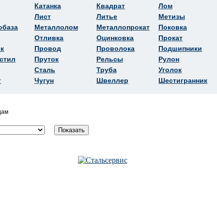
Катанка
Квадрат
Лом
Лист
Литье
Метизы
обаза
Металлолом
Металлопрокат
Поковка
Отливка
Оцинковка
Прокат
к
Провод
Проволока
Подшипники
стил
Пруток
Рельсы
Рулон
Сталь
Труба
Уголок
т
Чугун
Швеллер
Шестигранник
дам