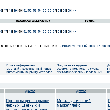
46
|
47
|
48
|
49
|
50|
51
|
52
|
53
|
54
|
55
|
56
|
57
|
58
|
59
|
60
|
>>
Заголовок объявления
Регион
46
|
47
|
48
|
49
|
50|
51
|
52
|
53
|
54
|
55
|
56
|
57
|
58
|
59
|
60
|
>>
а черных и цветных металлов смотрите на
металлургической доске объявле
Поиск информации
Подписка на журнал
Д
а
Быстрый и качественный поиск
Оформите подписку на журнал
П
информации по рынку металлов
"Металлургический бюллетень"!
п
Другое
Другое
Прогнозы цен на рынке
Металлургический
черных, цветных и
маркетплейс
драгоценных металлов.