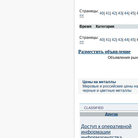
Страницы:
40
|
41
|
42
|
43
|
44
|
45
|
<<
Время
Категория
Страницы:
40
|
41
|
42
|
43
|
44
|
45
|
<<
Разместить объявление
Объявления рынк
Цены на металлы
Мировые и российские цены н
черные и цветные металлы
CLASSIFIED
Другое
Доступ к оперативной
информации
информагентства