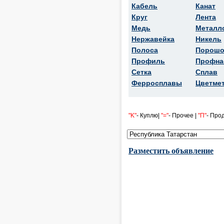
Кабель
Канат
Круг
Лента
Медь
Металл
Нержавейка
Никель
Полоса
Порошо
Профиль
Профна
Сетка
Сплав
Ферросплавы
Цветме
"K"
- Куплю|
"="
- Прочее |
"П"
- Про
Разместить объявление