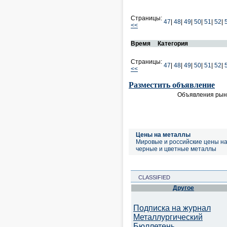
Страницы:
47
|
48
|
49
|
50
|
51
|
52
|
<<
Время
Категория
Страницы:
47
|
48
|
49
|
50
|
51
|
52
|
<<
Разместить объявление
Объявления рынк
Цены на металлы
Мировые и российские цены н
черные и цветные металлы
CLASSIFIED
Другое
Подписка на журнал
Металлургический
Бюллетень