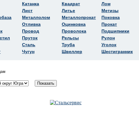
Катанка
Квадрат
Лом
Лист
Литье
Метизы
обаза
Металлолом
Металлопрокат
Поковка
Отливка
Оцинковка
Прокат
к
Провод
Проволока
Подшипники
стил
Пруток
Рельсы
Рулон
Сталь
Труба
Уголок
т
Чугун
Швеллер
Шестигранник
дам