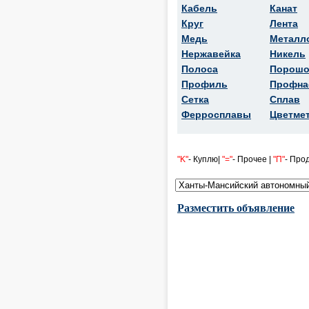
Кабель
Канат
Круг
Лента
Медь
Металл
Нержавейка
Никель
Полоса
Порошо
Профиль
Профна
Сетка
Сплав
Ферросплавы
Цветме
"K"
- Куплю|
"="
- Прочее |
"П"
- Про
Разместить объявление