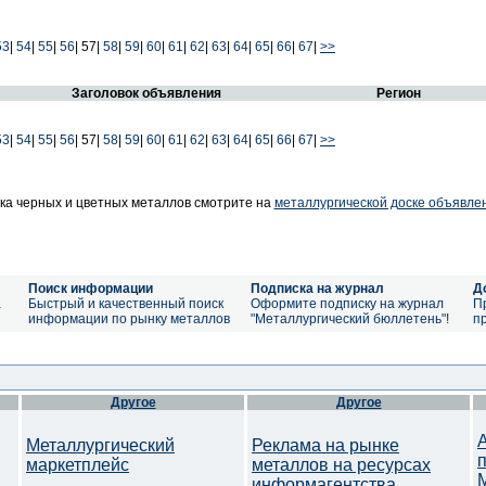
53
|
54
|
55
|
56
|
57|
58
|
59
|
60
|
61
|
62
|
63
|
64
|
65
|
66
|
67
|
>>
Заголовок объявления
Регион
53
|
54
|
55
|
56
|
57|
58
|
59
|
60
|
61
|
62
|
63
|
64
|
65
|
66
|
67
|
>>
а черных и цветных металлов смотрите на
металлургической доске объявле
Поиск информации
Подписка на журнал
Д
а
Быстрый и качественный поиск
Оформите подписку на журнал
П
информации по рынку металлов
"Металлургический бюллетень"!
п
Другое
Другое
Металлургический
Реклама на рынке
маркетплейс
металлов на ресурсах
информагентства