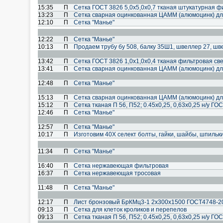
15:35
П
Сетка ГОСТ 3826 5,0х5,0х0,7 тканая штукатурная 
13:23
П
Сетка сварная оцинкованная ЦАММ (алюмоцинк) дл
12:10
П
Сетка "Манье"
12:22
П
Сетка "Манье"
10:13
П
Продаем трубу бу 508, балку 35Ш1, швеллер 27, шв
13:42
П
Сетка ГОСТ 3826 1,0х1,0х0,4 тканая фильтровая св
13:41
П
Сетка сварная оцинкованная ЦАММ (алюмоцинк) дл
12:48
П
Сетка "Манье"
15:13
П
Сетка сварная оцинкованная ЦАММ (алюмоцинк) дл
15:12
П
Сетка тканая П 56, П52; 0.45х0,25, 0,63х0,25 н/у ГО
12:46
П
Сетка "Манье"
12:57
П
Сетка "Манье"
10:17
П
Изготовим 40Х селект болты, гайки, шайбы, шпильк
11:34
П
Сетка "Манье"
16:40
П
Сетка нержавеющая фильтровая
16:37
П
Сетка нержавеющая тросовая
11:48
П
Сетка "Манье"
12:17
П
Лист бронзовый БрКМц3-1 2х300х1500 ГОСТ4748-2
09:13
П
Сетка для клеток кроликов и перепелов
09:13
П
Сетка тканая П 56, П52; 0.45х0,25, 0,63х0,25 н/у ГО