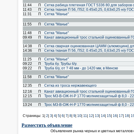
11:44
П
Сетка рабица плетеная ГОСТ 5336 80 для заборов
11:43
П
Сетка тканая П 56, П52; 0.45х0,25, 0,63х0,25 н/у ГО
11:31
П
Сетка "Манье"
11:55
П
Сетка "Манье"
11:48
П
Сетка "Манье"
09:49
П
Канат авиационный трос стальной оцинкованный Г
14:38
П
Сетка сварная оцинкованная ЦАММ (алюмоцинк) дл
14:36
П
Сетка тканая П 56, П52; 0.45х0,25, 0,63х0,25 н/у ГО
11:25
П
Сетка "Манье"
09:22
П
Труба бу. Трубы б/у.
09:22
П
Труба б/у, от ? 48 мм - до 1420 мм, в Минске
11:58
П
Сетка "Манье"
12:35
П
Сетка из троса нержавеющего
12:16
П
Канат авиационный трос стальной оцинкованный Г
12:15
П
Трос МЗ-В-ОЖ-Н-Р 1770 молниезащитный ф 8,0 - 22
13:24
П
Трос МЗ-В-ОЖ-Н-Р 1770 молниезащитный ф 8,0 - 22
Страницы:
1|
2
|
3
|
4
|
5
|
6
|
7
|
8
|
9
|
10
|
11
|
12
|
13
|
14
|
15
|
16
|
17
|
18
|
1
Разместить объявление
Объявления рынка черных и цветных металлов 