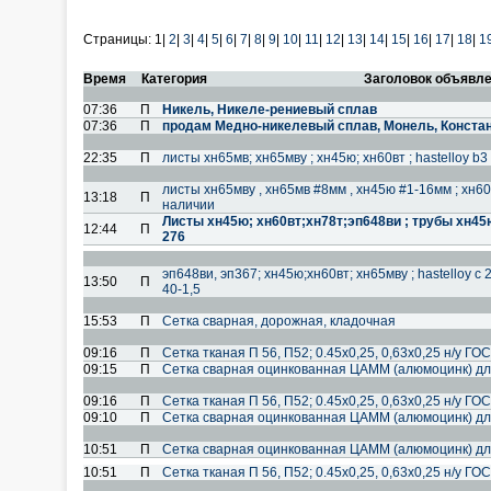
Страницы:
1|
2
|
3
|
4
|
5
|
6
|
7
|
8
|
9
|
10
|
11
|
12
|
13
|
14
|
15
|
16
|
17
|
18
|
1
Время
Категория
Заголовок объявл
07:36
П
Никель, Никеле-рениевый сплав
07:36
П
продам Медно-никелевый сплав, Монель, Констан
22:35
П
листы хн65мв; хн65мву ; хн45ю; хн60вт ; hastelloy b
листы хн65мву , хн65мв #8мм , хн45ю #1-16мм ; хн60вт
13:18
П
наличии
Листы хн45ю; хн60вт;хн78т;эп648ви ; трубы хн45ю;
12:44
П
276
эп648ви, эп367; хн45ю;хн60вт; хн65мву ; hastelloy c 2
13:50
П
40-1,5
15:53
П
Сетка сварная, дорожная, кладочная
09:16
П
Сетка тканая П 56, П52; 0.45х0,25, 0,63х0,25 н/у ГО
09:15
П
Сетка сварная оцинкованная ЦАММ (алюмоцинк) дл
09:16
П
Сетка тканая П 56, П52; 0.45х0,25, 0,63х0,25 н/у ГО
09:10
П
Сетка сварная оцинкованная ЦАММ (алюмоцинк) дл
10:51
П
Сетка сварная оцинкованная ЦАММ (алюмоцинк) дл
10:51
П
Сетка тканая П 56, П52; 0.45х0,25, 0,63х0,25 н/у ГО