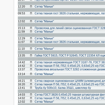
12:20
П
Сетка "Манье"
09:53
П
Сетка тканая гост 3826 стальная, нержавеющая, ла
12:02
П
Сетка "Манье"
15:13
П
Проволока для линий связи оцинкованная ГОСТ 32
11:59
П
Сетка "Манье"
12:29
П
Сетка "Манье"
11:07
П
Сетка тканая гост 3826 стальная, нержавеющая, ла
11:10
П
Сетка "Манье"
13:35
П
Гайка ГОСТ 5915, ГОСТ Р 52645, ГОСТ 22354 ХЛ оц
14:42
П
Сетка тканая нержавеющая ГОСТ 3187-76, ГОСТ 38
14:42
П
Сетка тканая П 56, П52; 0.45х0,25, 0,63х0,25 н/у ГО
13:37
П
Проволока вязальная ГОСТ 3282 отожженная диамет
13:14
П
Сетка "Манье"
16:21
П
Сетка сварная оцинкованная ЦАММ (алюмоцинк) дл
16:20
П
Сетка тканая П 56, П52; 0.45х0,25, 0,63х0,25 н/у ГО
13:41
П
Труба бу 508x10, балка 35Ш1, швеллер бу
14:03
П
Сетка ГОСТ 3826 0,45х0,25 тканая штукатурная фи
14:02
П
Сетка тканая П 56, П52; 0.45х0,25, 0,63х0,25 н/у ГО
12:02
П
Сетка "Манье"