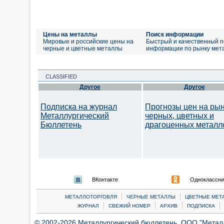
Цены на металлы
Поиск информации
Мировые и российские цены на
Быстрый и качественный п
черные и цветные металлы
информации по рынку мет
CLASSIFIED
Другое
Другое
Подписка на журнал
Прогнозы цен на ры
Металлургический
черных, цветных и
Бюллетень
драгоценных металл
ВКонтакте
Одноклассни
|
|
МЕТАЛЛОТОРГОВЛЯ
ЧЕРНЫЕ МЕТАЛЛЫ
ЦВЕТНЫЕ МЕТ
|
|
|
|
ЖУРНАЛ
СВЕЖИЙ НОМЕР
АРХИВ
ПОДПИСКА
© 2002-2026 Металлургический бюллетень, ООО "Металлт