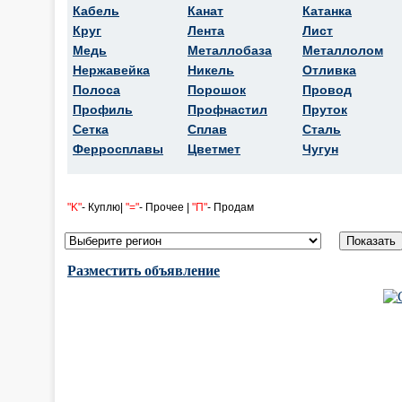
Кабель
Канат
Катанка
Круг
Лента
Лист
Медь
Металлобаза
Металлолом
Нержавейка
Никель
Отливка
Полоса
Порошок
Провод
Профиль
Профнастил
Пруток
Сетка
Сплав
Сталь
Ферросплавы
Цветмет
Чугун
"K"
- Куплю|
"="
- Прочее |
"П"
- Продам
Разместить объявление