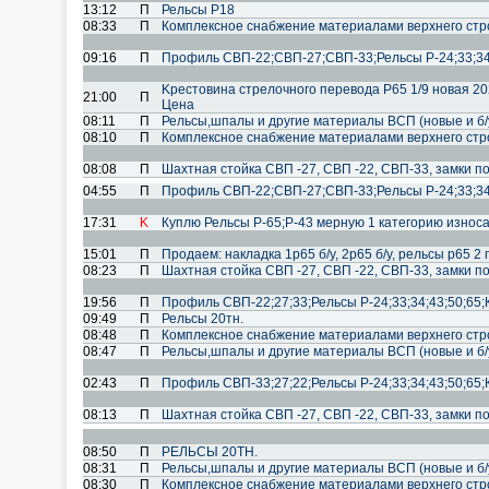
13:12
П
Рельсы Р18
08:33
П
Комплексное снабжение материалами верхнего стро
09:16
П
Профиль СВП-22;СВП-27;СВП-33;Рельсы Р-24;33;34;
Kpecтoвинa cтpeлoчнoгo пepeвoдa P65 1/9 новая 202
21:00
П
Цена
08:11
П
Рельсы,шпалы и другие материалы ВСП (новые и б/
08:10
П
Комплексное снабжение материалами верхнего стро
08:08
П
Шахтная стойка СВП -27, СВП -22, СВП-33, замки п
04:55
П
Профиль СВП-22;СВП-27;СВП-33;Рельсы Р-24;33;34;
17:31
K
Куплю Рельсы Р-65;Р-43 мерную 1 категорию износа
15:01
П
Продаем: накладка 1р65 б/у, 2р65 б/у, рельсы р65 2 
08:23
П
Шахтная стойка СВП -27, СВП -22, СВП-33, замки п
19:56
П
Профиль СВП-22;27;33;Рельсы Р-24;33;34;43;50;65;
09:49
П
Рельсы 20тн.
08:48
П
Комплексное снабжение материалами верхнего стро
08:47
П
Рельсы,шпалы и другие материалы ВСП (новые и б/
02:43
П
Профиль СВП-33;27;22;Рельсы Р-24;33;34;43;50;65;
08:13
П
Шахтная стойка СВП -27, СВП -22, СВП-33, замки п
08:50
П
РЕЛЬСЫ 20ТН.
08:31
П
Рельсы,шпалы и другие материалы ВСП (новые и б/
08:30
П
Комплексное снабжение материалами верхнего стро