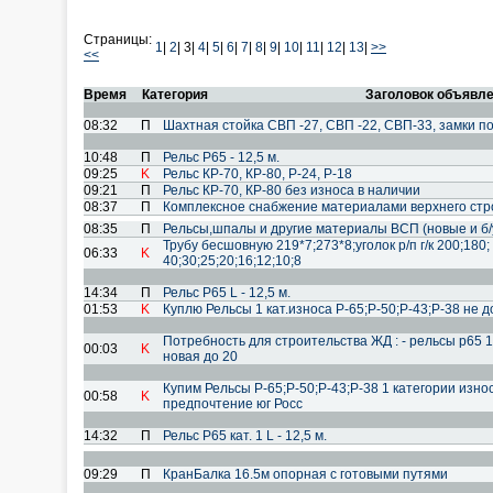
Страницы:
1
|
2
|
3|
4
|
5
|
6
|
7
|
8
|
9
|
10
|
11
|
12
|
13
|
>>
<<
Время
Категория
Заголовок объявл
08:32
П
Шахтная стойка СВП -27, СВП -22, СВП-33, замки п
10:48
П
Рельс Р65 - 12,5 м.
09:25
K
Рельс КР-70, КР-80, Р-24, Р-18
09:21
П
Рельс КР-70, КР-80 без износа в наличии
08:37
П
Комплексное снабжение материалами верхнего стро
08:35
П
Рельсы,шпалы и другие материалы ВСП (новые и б/
Трубу бесшовную 219*7;273*8;уголок р/п г/к 200;180; 
06:33
K
40;30;25;20;16;12;10;8
14:34
П
Рельс Р65 L - 12,5 м.
01:53
K
Куплю Рельсы 1 кат.износа Р-65;Р-50;Р-43;Р-38 не д
Потребность для строительства ЖД : - рельсы р65 1
00:03
K
новая до 20
Купим Рельсы Р-65;Р-50;Р-43;Р-38 1 категории износ
00:58
K
предпочтение юг Росс
14:32
П
Рельс Р65 кат. 1 L - 12,5 м.
09:29
П
КранБалка 16.5м опорная с готовыми путями