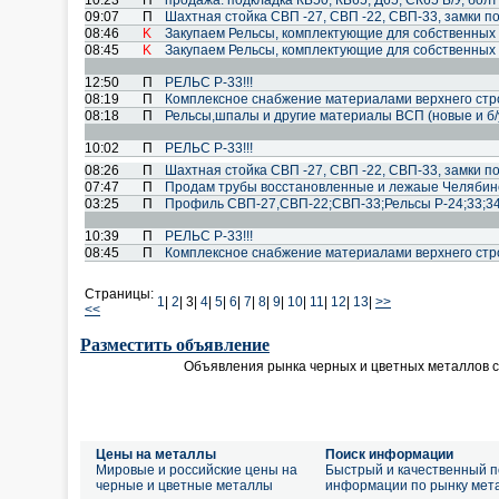
10:23
П
продажа: подкладка КБ50, КБ65, Д65, СК65 Б/У, бол
09:07
П
Шахтная стойка СВП -27, СВП -22, СВП-33, замки п
08:46
K
Закупаем Рельсы, комплектующие для собственных
08:45
K
Закупаем Рельсы, комплектующие для собственных
12:50
П
РЕЛЬС Р-33!!!
08:19
П
Комплексное снабжение материалами верхнего стро
08:18
П
Рельсы,шпалы и другие материалы ВСП (новые и б/
10:02
П
РЕЛЬС Р-33!!!
08:26
П
Шахтная стойка СВП -27, СВП -22, СВП-33, замки п
07:47
П
Продам трубы восстановленные и лежаые Челябин
03:25
П
Профиль СВП-27,СВП-22;СВП-33;Рельсы Р-24;33;34;
10:39
П
РЕЛЬС Р-33!!!
08:45
П
Комплексное снабжение материалами верхнего стро
Страницы:
1
|
2
|
3|
4
|
5
|
6
|
7
|
8
|
9
|
10
|
11
|
12
|
13
|
>>
<<
Разместить объявление
Объявления рынка черных и цветных металлов 
Цены на металлы
Поиск информации
Мировые и российские цены на
Быстрый и качественный п
черные и цветные металлы
информации по рынку мет