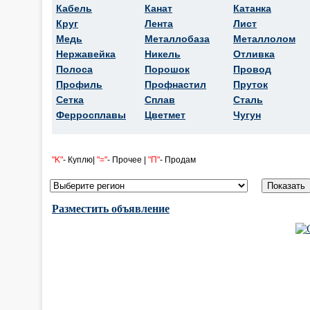
Кабель
Канат
Катанка
Круг
Лента
Лист
Медь
Металлобаза
Металлолом
Нержавейка
Никель
Отливка
Полоса
Порошок
Провод
Профиль
Профнастил
Пруток
Сетка
Сплав
Сталь
Ферросплавы
Цветмет
Чугун
"K"
- Куплю|
"="
- Прочее |
"П"
- Продам
Разместить объявление