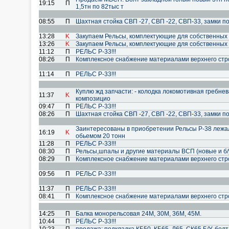
19:15
П
1,5тн по 82тыс т
08:55
П
Шахтная стойка СВП -27, СВП -22, СВП-33, замки п
13:28
K
Закупаем Рельсы, комплектующие для собственных
13:26
K
Закупаем Рельсы, комплектующие для собственных
11:12
П
РЕЛЬС Р-33!!!
08:26
П
Комплексное снабжение материалами верхнего стро
11:14
П
РЕЛЬС Р-33!!!
Куплю жд запчасти: - колодка локомотивная гребнев
11:37
K
композицио
09:47
П
РЕЛЬС Р-33!!!
08:26
П
Шахтная стойка СВП -27, СВП -22, СВП-33, замки п
Заинтересованы в приобретении Рельсы Р-38 лежа
16:19
K
обьемом 20 тонн
11:28
П
РЕЛЬС Р-33!!!
08:30
П
Рельсы,шпалы и другие материалы ВСП (новые и б/
08:29
П
Комплексное снабжение материалами верхнего стро
09:56
П
РЕЛЬС Р-33!!!
11:37
П
РЕЛЬС Р-33!!!
08:41
П
Комплексное снабжение материалами верхнего стро
14:25
П
Балка монорельсовая 24М, 30М, 36М, 45М.
10:44
П
РЕЛЬС Р-33!!!