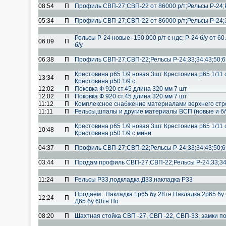
08:54
П
Профиль СВП-27;СВП-22 от 86000 р/т;Рельсы Р-24;Р-
05:34
П
Профиль СВП-27;СВП-22 от 86000 р/т;Рельсы Р-24;33;
Рельсы Р-24 новые -150.000 р/т с ндс; Р-24 б/у от 6
06:09
П
б/у
06:38
П
Профиль СВП-27;СВП-22;Рельсы Р-24;33;34;43;50;65
Крестовина р65 1/9 новая 3шт Крестовина р65 1/1
13:34
П
Крестовина р50 1/9 с
12:02
П
Поковка Ф 920 ст.45 длина 320 мм 7 шт
12:02
П
Поковка Ф 920 ст.45 длина 320 мм 7 шт
11:12
П
Комплексное снабжение материалами верхнего стро
11:11
П
Рельсы,шпалы и другие материалы ВСП (новые и б/
Крестовина р65 1/9 новая 3шт Крестовина р65 1/1
10:48
П
Крестовина р50 1/9 с мини
04:37
П
Профиль СВП-27;СВП-22;Рельсы Р-24;33;34;43;50;65
03:44
П
Продам профиль СВП-27;СВП-22;Рельсы Р-24;33;34;4
11:24
П
Рельсы Р33,подкладка Д33,накладка Р33
Продаём : Накладка 1р65 бу 28тн Накладка 2р65 бу
12:24
П
Д65 бу 60тн По
08:20
П
Шахтная стойка СВП -27, СВП -22, СВП-33, замки п