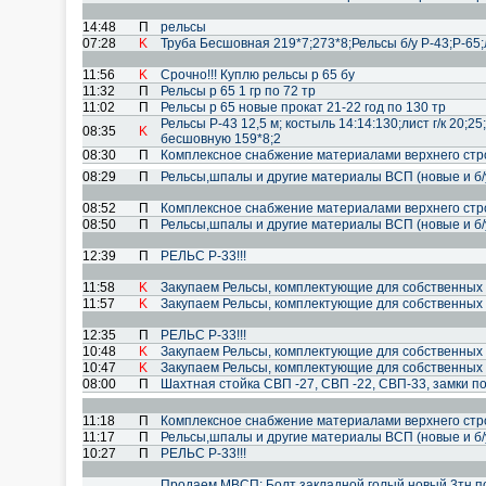
14:48
П
рельсы
07:28
K
Труба Бесшовная 219*7;273*8;Рельсы б/у Р-43;Р-65;л
11:56
K
Срочно!!! Куплю рельсы р 65 бу
11:32
П
Рельсы р 65 1 гр по 72 тр
11:02
П
Рельсы р 65 новые прокат 21-22 год по 130 тр
Рельсы Р-43 12,5 м; костыль 14:14:130;лист г/к 20;25
08:35
K
бесшовную 159*8;2
08:30
П
Комплексное снабжение материалами верхнего стро
08:29
П
Рельсы,шпалы и другие материалы ВСП (новые и б/
08:52
П
Комплексное снабжение материалами верхнего стро
08:50
П
Рельсы,шпалы и другие материалы ВСП (новые и б/
12:39
П
РЕЛЬС Р-33!!!
11:58
K
Закупаем Рельсы, комплектующие для собственных
11:57
K
Закупаем Рельсы, комплектующие для собственных
12:35
П
РЕЛЬС Р-33!!!
10:48
K
Закупаем Рельсы, комплектующие для собственных
10:47
K
Закупаем Рельсы, комплектующие для собственных
08:00
П
Шахтная стойка СВП -27, СВП -22, СВП-33, замки п
11:18
П
Комплексное снабжение материалами верхнего стро
11:17
П
Рельсы,шпалы и другие материалы ВСП (новые и б/
10:27
П
РЕЛЬС Р-33!!!
Продаем МВСП: Болт закладной голый новый 3тн п