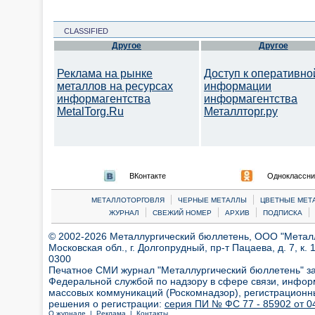
CLASSIFIED
Другое
Другое
Реклама на рынке
Доступ к оперативно
металлов на ресурсах
информации
информагентства
информагентства
MetalTorg.Ru
Металлторг.ру
ВКонтакте
Одноклассни
|
|
МЕТАЛЛОТОРГОВЛЯ
ЧЕРНЫЕ МЕТАЛЛЫ
ЦВЕТНЫЕ МЕТ
|
|
|
|
ЖУРНАЛ
СВЕЖИЙ НОМЕР
АРХИВ
ПОДПИСКА
© 2002-2026 Металлургический бюллетень, ООО "Металлт
Московская обл., г. Долгопрудный, пр-т Пацаева, д. 7, к. 1
0300
Печатное СМИ журнал "Металлургический бюллетень" з
Федеральной службой по надзору в сфере связи, инфор
массовых коммуникаций (Роскомнадзор), регистрационн
решения о регистрации:
серия ПИ № ФС 77 - 85902 от 04
О журнале |
Реклама |
Контакты