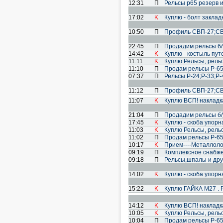
12:31
П
Рельсы р65 резерв и 
17:02
K
Куплю - болт закла
10:50
П
Профиль СВП-27;СВП
22:45
П
Продадим рельсы б/
14:42
K
Куплю - костыль пут
11:11
K
Куплю Рельсы, рель
11:10
П
Продам рельсы Р-65 
07:37
П
Рельсы Р-24;Р-33;Р
11:12
П
Профиль СВП-27;СВП
11:07
K
Куплю ВСП! накладка 
21:04
П
Продадим рельсы б/
17:45
K
Куплю - скоба упор
11:03
K
Куплю Рельсы, рель
11:02
П
Продам рельсы Р-65 
10:17
K
Прием----Металлолома-
09:19
П
Комплексное снабже
09:18
П
Рельсы,шпалы и дру
14:02
K
Куплю - скоба упорн
15:22
K
Куплю ГАЙКА М27 . 
14:12
K
Куплю ВСП! накладка 
10:05
K
Куплю Рельсы, рель
10:04
П
Продам рельсы Р-65 