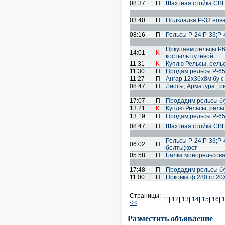
08:37
П
Шахтная стойка СВП
03:40
П
Подкладка Р-33 нова
08:16
П
Рельсы Р-24;Р-33;Р-
Пркупаем рельсы Р65
14:01
K
костыль путевой
11:31
K
Куплю Рельсы, рель
11:30
П
Продам рельсы Р-65 
11:27
П
Ангар 12х36х8м бу с
08:47
П
Листы, Арматура , 
17:07
П
Продадим рельсы б/
13:21
K
Куплю Рельсы, рель
13:19
П
Продам рельсы Р-65 
08:47
П
Шахтная стойка СВП
Рельсы Р-24;Р-33;Р-4
06:02
П
болты;кост
05:58
П
Балка монорельсова
17:48
П
Продадим рельсы б/
11:00
П
Поковка ф 280 ст.20
Страницы:
11
|
12
|
13
|
14
|
15
|
16
|
<<
Разместить объявление