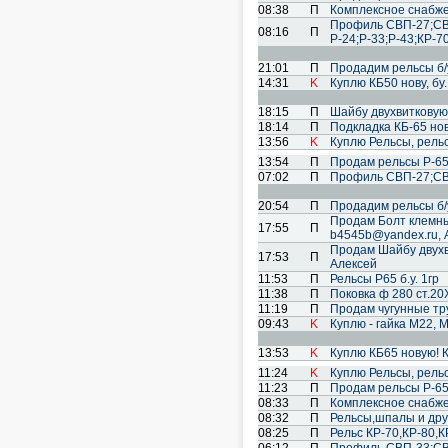
08:38
П
Комплексное снабже
Профиль СВП-27;СВ
08:16
П
Р-24;Р-33;Р-43;КР-7
21:01
П
Продадим рельсы б/
14:31
K
Куплю КБ50 нову, бу
18:15
П
Шайбу двухвитковую 
18:14
П
Подкладка КБ-65 нов
13:56
K
Куплю Рельсы, рель
13:54
П
Продам рельсы Р-65 
07:02
П
Профиль СВП-27;СВП
20:54
П
Продадим рельсы б/
Продам Болт клемный
17:55
П
b4545b@yandex.ru, 
Продам Шайбу двухви
17:53
П
Алексей
11:53
П
Рельсы Р65 б.у. 1гр
11:38
П
Поковка ф 280 ст.20
11:19
П
Продам чугунные тр
09:43
K
Куплю - гайка М22, 
13:53
K
Куплю КБ65 новую! 
11:24
K
Куплю Рельсы, рель
11:23
П
Продам рельсы Р-65 
08:33
П
Комплексное снабже
08:32
П
Рельсы,шпалы и дру
08:25
П
Рельс КР-70,КР-80,