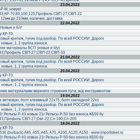
-27;СВП-22;Рельсы Р-24;Р-33;Р-43;крепеж
23.04.2022
Р-М, новую!
-43;КР-70;80;100;120;Профиль СВП-27;СВП-22
 12мм до 210мм, наличие, доставка
22.04.2022
 Новые и Б/У
у КР-70.
совый крепеж, тупик под разбор. По всей РОССИИ. Дорого
новые, 1, 2 группа износа.
гие материалы ВСП (новые и б/у)
-43;Профиль СВП-27;СВП-22;СВП-33
21.04.2022
совый крепеж, тупик под разбор. По всей РОССИИ. Дорого
новые, 1, 2 группа износа.
20.04.2022
у КР-70.
совый крепеж, тупик под разбор. По всей РОССИИ. Дорого
новые, 1, 2 группа износа.
ние материалами верхнего строения пути, ж/д инструментом
19.04.2022
х витковую, болт клеммный 22х75, болт закладной 22х1
совый крепеж, тупик под разбор. По всей РОССИИ. Дорого
новые, 1, 2 группа износа.
г Рельсы Р-43 новые 21г Рельсы Р-50 без износа КБ50 бу
-43;Профиль СВП-27;Свп-22;Сп-190;Сп-205
18.04.2022
у КР-70.
6 (burback) A45, A55, A65, A75, A100, A120, A150 - www.importsteel.ru
г Рельсы Р-43 новые 21г Рельсы Р-50 без износа КБ50 бу