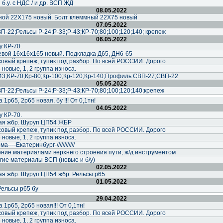
б.у. с НДС / и др. ВСП ЖД
08.05.2022
дной 22Х175 новый. Болт клеммный 22Х75 новый
07.05.2022
-22;Рельсы Р-24;Р-33;Р-43;КР-70;80;100;120;140; крепеж
06.05.2022
у КР-70.
евой 16х16х165 новый. Подкладка Д65, ДН6-65
совый крепеж, тупик под разбор. По всей РОССИИ. Дорого
новые, 1, 2 группа износа.
-43;КР-70;Кр-80;Кр-100;Кр-120;Кр-140;Профиль СВП-27;СВП-22
05.05.2022
-22;Рельсы Р-24;Р-33;Р-43;КР-70;80;100;120;140;крепеж
1р65, 2р65 новая, бу !!! От 0,1тн!
04.05.2022
у КР-70.
ная жбр. Шуруп ЦП54 ЖБР
совый крепеж, тупик под разбор. По всей РОССИИ. Дорого
новые, 1, 2 группа износа.
---Екатеринбург-////////////
ние материалами верхнего строения пути, ж/д инструментом
гие материалы ВСП (новые и б/у)
02.05.2022
ая жбр. Шуруп ЦП54 жбр. Рельсы р65
01.05.2022
Рельсы р65 бу
29.04.2022
1р65, 2р65 новая!!! От 0,1тн!
совый крепеж, тупик под разбор. По всей РОССИИ. Дорого
новые, 1, 2 группа износа.