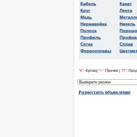
Кабель
Канат
Круг
Лента
Медь
Металл
Нержавейка
Никель
Полоса
Порошо
Профиль
Профна
Сетка
Сплав
Ферросплавы
Цветме
"K"
- Куплю|
"="
- Прочее |
"П"
- Про
Разместить объявление