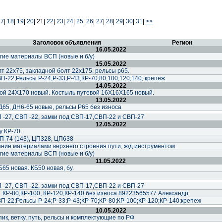
17
|
18
|
19
|
20
|
21|
22
|
23
|
24
|
25
|
26
|
27
|
28
|
29
|
30
|
31
|
>>
Заголовок объявления
Регион
16.05.2022
гие материалы ВСП (новые и б/у)
15.05.2022
т 22х75, закладной болт 22х175, рельсы р65.
-22;Рельсы Р-24;Р-33;Р-43;КР-70;80;100;120;140; крепеж
14.05.2022
вой 24Х170 новый. Костыль путевой 16Х16Х165 новый.
13.05.2022
Д65, ДН6-65 новые, рельсы Р65 без износа
 -27, СВП -22, замки под СВП-17,СВП-22 и СВП-27
12.05.2022
у КР-70.
П-74 (143), ЦП328, ЦП638
ние материалами верхнего строения пути, ж/д инструментом
гие материалы ВСП (новые и б/у)
11.05.2022
Б65 новая. КБ50 новая, бу.
 -27, СВП -22, замки под СВП-17,СВП-22 и СВП-27
 .КР-80,КР-100, КР-120,КР-140 без износа 89223565577 Александр
-22;Рельсы Р-24;Р-33;Р-43;КР-70;КР-80;КР-100;КР-120;КР-140;крепеж
10.05.2022
ик, ветку, путь, рельсы и комплектующие по РФ