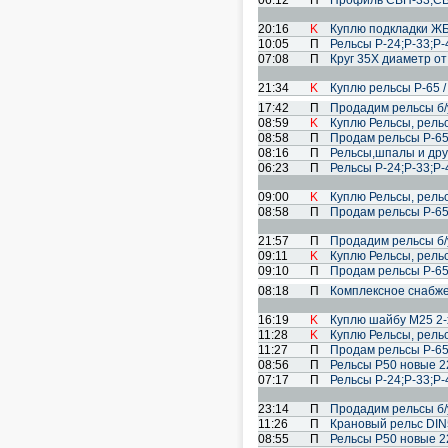
06:12
П
Профиль СВП-33;СВП
20:16
K
Куплю подкладки ЖБ
10:05
П
Рельсы Р-24;Р-33;Р
07:08
П
Круг 35Х диаметр от
21:34
K
Куплю рельсы Р-65 /
17:42
П
Продадим рельсы б/
08:59
K
Куплю Рельсы, рель
08:58
П
Продам рельсы Р-65 
08:16
П
Рельсы,шпалы и дру
06:23
П
Рельсы Р-24;Р-33;Р
09:00
K
Куплю Рельсы, рель
08:58
П
Продам рельсы Р-65 
21:57
П
Продадим рельсы б/
09:11
K
Куплю Рельсы, рель
09:10
П
Продам рельсы Р-65 
08:18
П
Комплексное снабже
16:19
K
Куплю шайбу М25 2-
11:28
K
Куплю Рельсы, рель
11:27
П
Продам рельсы Р-65 
08:56
П
Рельсы Р50 новые 22
07:17
П
Рельсы Р-24;Р-33;Р
23:14
П
Продадим рельсы б/
11:26
П
Крановый рельс DIN53
08:55
П
Рельсы Р50 новые 22