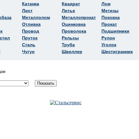
Катанка
Квадрат
Лом
Лист
Литье
Метизы
обаза
Металлолом
Металлопрокат
Поковка
Отливка
Оцинковка
Прокат
к
Провод
Проволока
Подшипники
стил
Пруток
Рельсы
Рулон
Сталь
Труба
Уголок
т
Чугун
Швеллер
Шестигранник
дам