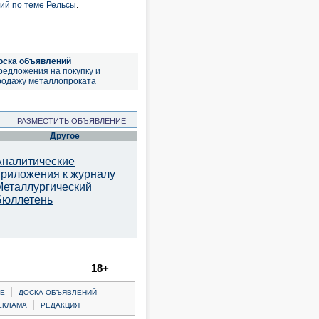
ий по теме Рельсы
.
оска объявлений
редложения на покупку и
родажу металлопроката
РАЗМЕСТИТЬ ОБЪЯВЛЕНИЕ
Другое
Аналитические
приложения к журналу
Металлургический
Бюллетень
18+
|
Е
ДОСКА ОБЪЯВЛЕНИЙ
|
ЕКЛАМА
РЕДАКЦИЯ