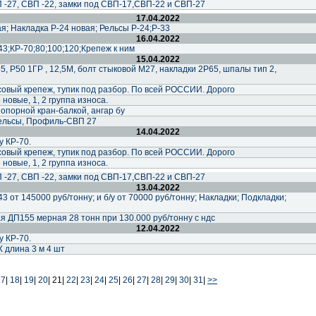
 -27, СВП -22, замки под СВП-17,СВП-22 и СВП-27
17.04.2022
я; Накладка Р-24 новая; Рельсы Р-24;Р-33
16.04.2022
43;КР-70;80;100;120;Крепеж к ним
15.04.2022
, Р50 1ГР , 12,5М, болт стыковой М27, накладки 2Р65, шпалы тип 2,
совый крепеж, тупик под разбор. По всей РОССИИ. Дорого
новые, 1, 2 группа износа.
 опорной кран-балкой, ангар бу
рельсы, Профиль-СВП 27
14.04.2022
у КР-70.
совый крепеж, тупик под разбор. По всей РОССИИ. Дорого
новые, 1, 2 группа износа.
 -27, СВП -22, замки под СВП-17,СВП-22 и СВП-27
13.04.2022
3 от 145000 руб/тонну; и б/у от 70000 руб/тонну; Накладки; Подкладки;
я ДП155 мерная 28 тонн при 130.000 руб/тонну с ндс
12.04.2022
у КР-70.
Х длина 3 м 4 шт
17
|
18
|
19
|
20
|
21|
22
|
23
|
24
|
25
|
26
|
27
|
28
|
29
|
30
|
31
|
>>