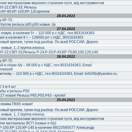
ние материалами верхнего строения пути, ж/д инструментом
П-22;СВП-33; Рельсы
0;КР-80;КР-100;КР-120;крепеж.
28.04.2022
у КР-70.
. Куплю рельсы р65,р50 новые, бу
27.04.2022
новую, в наличии 5т – 110 000 р с НДС, тел.9031634363
ая в наличии 9 т – 128000 р/т с НДС, 9031634363
совый крепеж, тупик под разбор. По всей РОССИИ. Дорого
новые, 1, 2 группа износа.
-22;СВП-33;Рельсы Р-24;Р-33;Р-43;КР-70;80;100;120;140
26.04.2022
у КР-70.
 в сборе б/у – 69 000 р с НДС, тел.9031634363, Email:
Алексей
ткову. – 110 000 р с НДС, тел.9031634363, Email: b4545b@yandex.ru,
Х 3 м 4 шт
убы и рельсы Р50
М27 новая! Рельсы Р65,Р50,Р43 - куплю!
25.04.2022
Клемма ПК65 новая!
совый крепеж, тупик под разбор. По всей РОССИИ. Дорого
новые, 1, 2 группа износа.
ние материалами верхнего строения пути, ж/д инструментом
гие материалы ВСП (новые и б/у)
КР-100,КР-120,КР-140 в наличии 89223565577 Александр