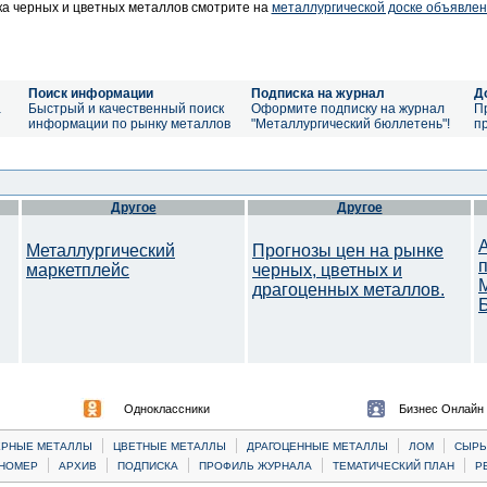
а черных и цветных металлов смотрите на
металлургической доске объявлен
Поиск информации
Подписка на журнал
Д
а
Быстрый и качественный поиск
Оформите подписку на журнал
П
информации по рынку металлов
"Металлургический бюллетень"!
п
Другое
Другое
Металлургический
Прогнозы цен на рынке
маркетплейс
черных, цветных и
драгоценных металлов.
Одноклассники
Бизнес Онлайн
|
|
|
|
ЕРНЫЕ МЕТАЛЛЫ
ЦВЕТНЫЕ МЕТАЛЛЫ
ДРАГОЦЕННЫЕ МЕТАЛЛЫ
ЛОМ
CЫРЬ
|
|
|
|
|
НОМЕР
АРХИВ
ПОДПИСКА
ПРОФИЛЬ ЖУРНАЛА
ТЕМАТИЧЕСКИЙ ПЛАН
Р