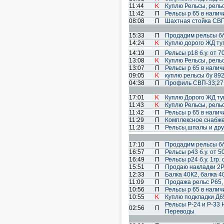
11:44
K
Куплю Рельсы, рель
11:42
П
Рельсы р 65 в наличии
08:08
П
Шахтная стойка СВП
15:33
П
Продадим рельсы б/
14:24
K
Куплю дорого ЖД туп
14:19
П
Рельсы р18 б.у. от 7
13:08
K
Куплю Рельсы, рель
13:07
П
Рельсы р 65 в наличии
09:05
K
куплю рельсы бу 89
04:38
П
Профиль СВП-33;27;2
17:01
K
Куплю Дорого ЖД туп
11:43
K
Куплю Рельсы, рель
11:42
П
Рельсы р 65 в наличии
11:29
П
Комплексное снабже
11:28
П
Рельсы,шпалы и дру
17:10
П
Продадим рельсы б/
16:57
П
Рельсы р43 б.у. от 5
16:49
П
Рельсы р24 б.у. 1гр. 
15:51
П
Продаю накладки 2Р
12:33
П
Балка 40К2, балка 4
11:09
П
Продажа рельс Р65,
10:56
П
Рельсы р 65 в наличии
10:55
K
Куплю подкладки Д65
Рельсы Р-24 и Р-33 
02:56
П
Переводы