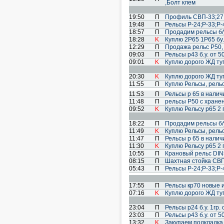
,Болт клем
19:50
П
Профиль СВП-33;27
19:48
П
Рельсы Р-24;Р-33;Р-
18:57
П
Продадим рельсы б/
18:28
K
Куплю 2Р65 1Р65 бу.
12:29
П
Продажа рельс Р50,
09:03
П
Рельсы р43 б.у. от 5
09:01
K
Куплю дорого ЖД туп
20:30
K
Куплю дорого ЖД туп
11:55
П
Куплю Рельсы, рель
11:53
П
Рельсы р 65 в наличии
11:48
П
рельсы Р50 с хране
09:52
K
Куплю Рельсу р65 2 г
18:22
П
Продадим рельсы б/
11:49
K
Куплю Рельсы, рель
11:47
П
Рельсы р 65 в наличии
11:30
K
Куплю Рельсу р65 2 г
10:55
П
Крановый рельс DIN53
08:15
П
Шахтная стойка СВП
05:43
П
Рельсы Р-24;Р-33;Р-
17:55
П
Рельсы кр70 новые и 
07:16
K
Куплю дорого ЖД туп
23:04
П
Рельсы р24 б.у. 1гр. 
23:03
П
Рельсы р43 б.у. от 5
13:32
K
Закупаем подкладка 