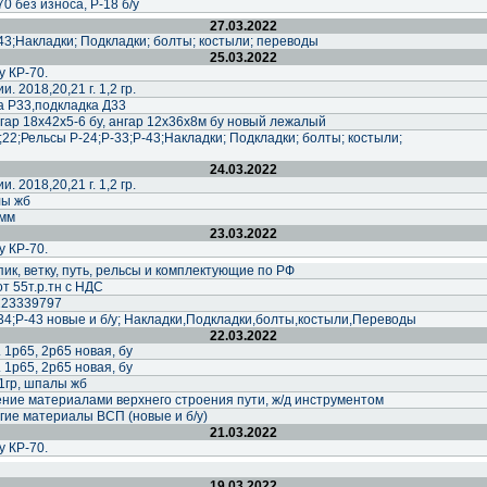
0 без износа, Р-18 б/у
27.03.2022
43;Накладки; Подкладки; болты; костыли; переводы
25.03.2022
у КР-70.
. 2018,20,21 г. 1,2 гр.
а Р33,подкладка Д33
нгар 18х42х5-6 бу, ангар 12х36х8м бу новый лежалый
2;Рельсы Р-24;Р-33;Р-43;Накладки; Подкладки; болты; костыли;
24.03.2022
. 2018,20,21 г. 1,2 гр.
лы жб
2мм
23.03.2022
у КР-70.
ик, ветку, путь, рельсы и комплектующие по РФ
от 55т.р.тн с НДС
223339797
34;Р-43 новые и б/у; Накладки,Подкладки,болты,костыли,Переводы
22.03.2022
 1р65, 2р65 новая, бу
 1р65, 2р65 новая, бу
1гр, шпалы жб
ние материалами верхнего строения пути, ж/д инструментом
гие материалы ВСП (новые и б/у)
21.03.2022
у КР-70.
19.03.2022