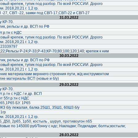
совый крепеж, тупик под разбор. По всей РОССИИ. Дорого
. 2018,20,21 г. 1,2 гр.
 -27, СВП -22, замки под СВП-17,СВП-22 и СВП-27
31.03.2022
у КР-70.
ик, рельсы и др. ВСП по РФ
0т.р.тн с НДС
совый крепеж, тупик под разбор. По всей РОССИИ. Дорого
. 2018,20,21 г. 1,2 гр.
223339797
2;Рельсы Р-24;Р-33;Р-43;КР-70;80;100;120;140; крепеж к ним
30.03.2022
ик, рельсы и др. ВСП по РФ
совый крепеж, тупик под разбор. По всей РОССИИ. Дорого
. 2018,20,21 г. 1,2 гр.
ние материалами верхнего строения пути, ж/д инструментом
гие материалы ВСП (новые и б/у)
29.03.2022
у КР-70.
0т.р.тн с НДС / и др. ВСП
от 55т.р.тн с НДС
65,1Р65 БУ. 1Р65
0К3 б/у лежалая, балка 25Ш1, 35Ш1, 60Ш3 б/у
 1гр
. 2018,20,21 г. 1,2 гр.
, Д50, 2р65, 1р50, костыль , шуруп, противоугон п65
Новые по 145000 руб/Тонну с ндс; Накладки; Подкладки; болты;костыли;
28.03.2022