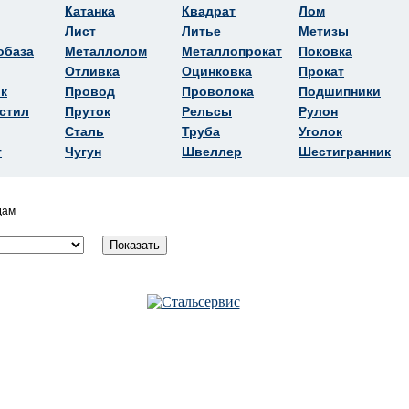
Катанка
Квадрат
Лом
Лист
Литье
Метизы
обаза
Металлолом
Металлопрокат
Поковка
Отливка
Оцинковка
Прокат
к
Провод
Проволока
Подшипники
стил
Пруток
Рельсы
Рулон
Сталь
Труба
Уголок
т
Чугун
Швеллер
Шестигранник
дам