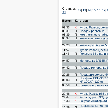
Страницы:
12
|
13
|
14
|
15
|
16
|
17
|
<<
Время
Категория
09:33
K
Куплю Рельсы, рель
09:31
П
Продам рельсы Р-65 
08:39
П
Комплексное снабже
08:37
П
Рельсы,шпалы и дру
22:23
П
Рельсы р43 б.у. от 5
11:52
K
Куплю Рельсы, рель
11:46
П
Рельсы р 65 в наличии
04:57
П
Монорельс ДП155; Р
04:42
П
Продам монорельс Д
22:26
П
Продадим рельсы б/
Профиль СВП-33;27;22
06:03
П
КР-100;КР-120 от
05:58
П
Балка монорельсов
22:46
K
Куплю Рельсу р65 и р
22:44
K
Куплю дорого ЖД туп
15:33
K
Закупаем материалы
Подкладка КБ-65 нова
15:29
П