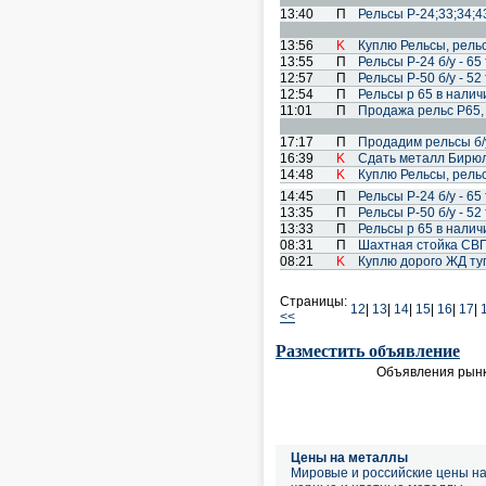
13:40
П
Рельсы Р-24;33;34;43
13:56
K
Куплю Рельсы, рель
13:55
П
Рельсы Р-24 б/у - 65 
12:57
П
Рельсы Р-50 б/у - 52 
12:54
П
Рельсы р 65 в наличии
11:01
П
Продажа рельс Р65,
17:17
П
Продадим рельсы б/
16:39
K
Сдать металл Бирюл
14:48
K
Куплю Рельсы, рель
14:45
П
Рельсы Р-24 б/у - 65 
13:35
П
Рельсы Р-50 б/у - 52 
13:33
П
Рельсы р 65 в наличии
08:31
П
Шахтная стойка СВП
08:21
K
Куплю дорого ЖД ту
Страницы:
12
|
13
|
14
|
15
|
16
|
17
|
<<
Разместить объявление
Объявления рынк
Цены на металлы
Мировые и российские цены н