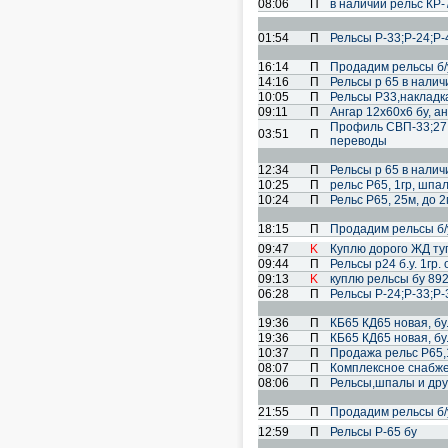
08:06
П
в наличии рельс КР-7
01:54
П
Рельсы Р-33;Р-24;Р-
16:14
П
Продадим рельсы б/
14:16
П
Рельсы р 65 в наличии
10:05
П
Рельсы Р33,накладк
09:11
П
Ангар 12х60х6 бу, а
Профиль СВП-33;27;2
03:51
П
переводы
12:34
П
Рельсы р 65 в наличии
10:25
П
рельс Р65, 1гр, шпа
10:24
П
Рельс Р65, 25м, до 
18:15
П
Продадим рельсы б/
09:47
K
Куплю дорого ЖД туп
09:44
П
Рельсы р24 б.у. 1гр. 
09:13
K
куплю рельсы бу 89
06:28
П
Рельсы Р-24;Р-33;Р-
19:36
П
КБ65 КД65 новая, бу.
19:36
П
КБ65 КД65 новая, бу.
10:37
П
Продажа рельс Р65,
08:07
П
Комплексное снабже
08:06
П
Рельсы,шпалы и дру
21:55
П
Продадим рельсы б/
12:59
П
Рельсы Р-65 бу