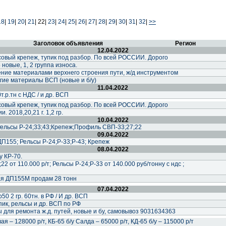
18
|
19
|
20
|
21
|
22|
23
|
24
|
25
|
26
|
27
|
28
|
29
|
30
|
31
|
32
|
>>
Заголовок объявления
Регион
12.04.2022
совый крепеж, тупик под разбор. По всей РОССИИ. Дорого
новые, 1, 2 группа износа.
ние материалами верхнего строения пути, ж/д инструментом
гие материалы ВСП (новые и б/у)
11.04.2022
0т.р.тн с НДС / и др. ВСП
совый крепеж, тупик под разбор. По всей РОССИИ. Дорого
. 2018,20,21 г. 1,2 гр.
10.04.2022
ельсы Р-24;33;43;Крепеж;Профиль СВП-33;27;22
09.04.2022
П155; Рельсы Р-24;Р-33;Р-43; Крепеж
08.04.2022
у КР-70.
 от 110.000 р/т; Рельсы Р-24;Р-33 от 140.000 руб/тонну с ндс ;
ая ДП155М продам 28 тонн
07.04.2022
50 2 гр. 60тн. в РФ / И др. ВСП
ик, рельсы и др. ВСП по РФ
 для ремонта ж.д. путей, новые и бу, самовывоз 9031634363
я – 128000 р/т, КБ-65 б/у Салда – 65000 р/т, КД-65 б/у – 115000 р/т