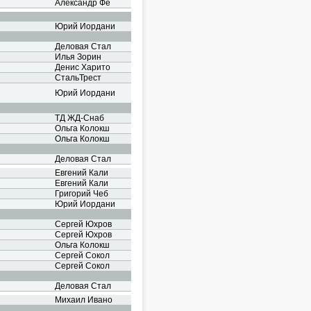
Александр Фе
Юрий Иордани
Деловая Стал
Илья Зорин
Денис Харито
СтальТрест
Юрий Иордани
ТД ЖД-Снаб
Ольга Колокш
Ольга Колокш
Деловая Стал
Евгений Кали
Евгений Кали
Григорий Чеб
Юрий Иордани
Сергей Юхров
Сергей Юхров
Ольга Колокш
Сергей Сокол
Сергей Сокол
Деловая Стал
Михаил Ивано