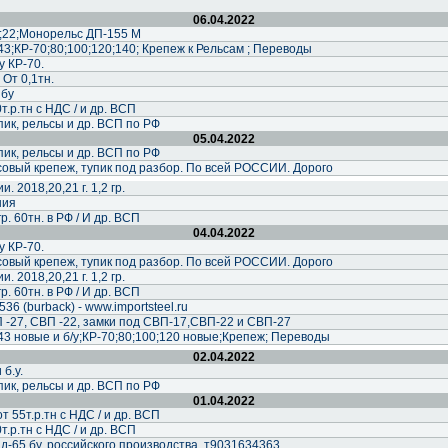
06.04.2022
;22;Монорельс ДП-155 М
43;КР-70;80;100;120;140; Крепеж к Рельсам ; Переводы
у КР-70.
 От 0,1тн.
 бу
0т.р.тн с НДС / и др. ВСП
ик, рельсы и др. ВСП по РФ
05.04.2022
ик, рельсы и др. ВСП по РФ
совый крепеж, тупик под разбор. По всей РОССИИ. Дорого
. 2018,20,21 г. 1,2 гр.
ния
р. 60тн. в РФ / И др. ВСП
04.04.2022
у КР-70.
совый крепеж, тупик под разбор. По всей РОССИИ. Дорого
. 2018,20,21 г. 1,2 гр.
р. 60тн. в РФ / И др. ВСП
6 (burback) - www.importsteel.ru
 -27, СВП -22, замки под СВП-17,СВП-22 и СВП-27
43 новые и б/у;КР-70;80;100;120 новые;Крепеж; Переводы
02.04.2022
б.у.
ик, рельсы и др. ВСП по РФ
01.04.2022
от 55т.р.тн с НДС / и др. ВСП
0т.р.тн с НДС / и др. ВСП
д-65 бу, российского производства, т9031634363