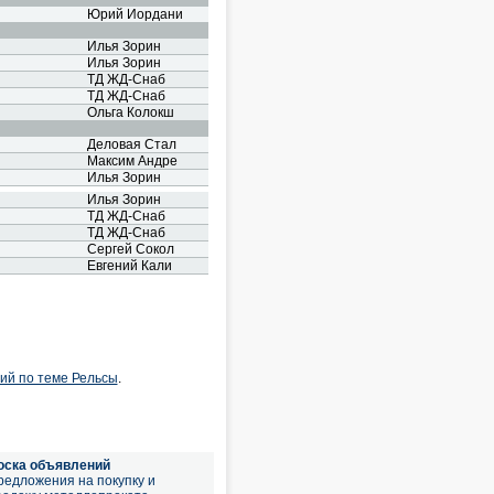
Юрий Иордани
Илья Зорин
Илья Зорин
ТД ЖД-Снаб
ТД ЖД-Снаб
Ольга Колокш
Деловая Стал
Максим Андре
Илья Зорин
Илья Зорин
ТД ЖД-Снаб
ТД ЖД-Снаб
Сергей Сокол
Евгений Кали
ий по теме Рельсы
.
оска объявлений
редложения на покупку и