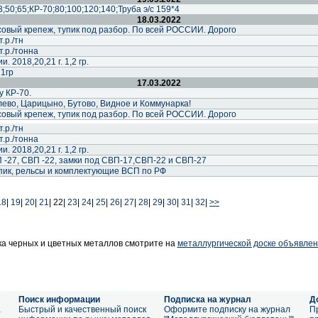
;50;65;КР-70;80;100;120;140;Труба э/с 159*4
18.03.2022
совый крепеж, тупик под разбор. По всей РОССИИ. Дорого
т.р./тн
т.р./тонна
. 2018,20,21 г. 1,2 гр.
 1гр
17.03.2022
у КР-70.
ево, Царицыно, Бутово, Видное и Коммунарка!
совый крепеж, тупик под разбор. По всей РОССИИ. Дорого
т.р./тн
т.р./тонна
. 2018,20,21 г. 1,2 гр.
 -27, СВП -22, замки под СВП-17,СВП-22 и СВП-27
пик, рельсы и комплектующие ВСП по РФ
18
|
19
|
20
|
21
|
22|
23
|
24
|
25
|
26
|
27
|
28
|
29
|
30
|
31
|
32
|
>>
а черных и цветных металлов смотрите на
металлургической доске объявлен
Поиск информации
Подписка на журнал
Д
а
Быстрый и качественный поиск
Оформите подписку на журнал
П