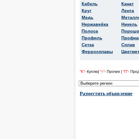
Кабель
Канат
Круг
Лента
Медь
Металл
Нержавейка
Никель
Полоса
Порошо
Профиль
Профна
Сетка
Сплав
Ферросплавы
Цветме
"K"
- Куплю|
"="
- Прочее |
"П"
- Про
Разместить объявление