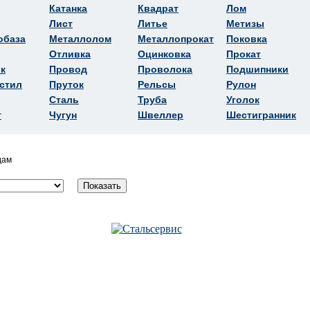
Катанка
Квадрат
Лом
Лист
Литье
Метизы
обаза
Металлолом
Металлопрокат
Поковка
Отливка
Оцинковка
Прокат
к
Провод
Проволока
Подшипники
стил
Пруток
Рельсы
Рулон
Сталь
Труба
Уголок
т
Чугун
Швеллер
Шестигранник
дам