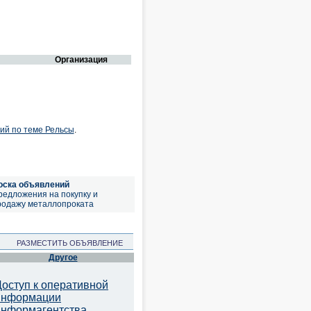
Организация
ий по теме Рельсы
.
оска объявлений
редложения на покупку и
родажу металлопроката
РАЗМЕСТИТЬ ОБЪЯВЛЕНИЕ
Другое
Доступ к оперативной
информации
информагентства