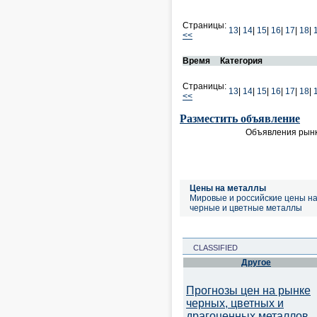
Страницы:
13
|
14
|
15
|
16
|
17
|
18
|
<<
Время
Категория
Страницы:
13
|
14
|
15
|
16
|
17
|
18
|
<<
Разместить объявление
Объявления рынк
Цены на металлы
Мировые и российские цены н
черные и цветные металлы
CLASSIFIED
Другое
Прогнозы цен на рынке
черных, цветных и
драгоценных металлов.