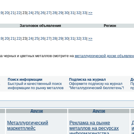
19
|
20
|
21
|
22
|
23|
24
|
25
|
26
|
27
|
28
|
29
|
30
|
31
|
32
|
33
|
>>
Заголовок объявления
Регион
19
|
20
|
21
|
22
|
23|
24
|
25
|
26
|
27
|
28
|
29
|
30
|
31
|
32
|
33
|
>>
а черных и цветных металлов смотрите на
металлургической доске объявлен
Поиск информации
Подписка на журнал
Д
а
Быстрый и качественный поиск
Оформите подписку на журнал
П
информации по рынку металлов
"Металлургический бюллетень"!
п
Другое
Другое
Металлургический
Реклама на рынке
маркетплейс
металлов на ресурсах
информагентства