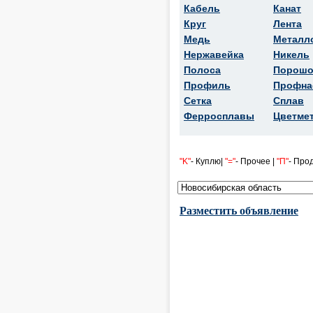
Кабель
Канат
Круг
Лента
Медь
Металл
Нержавейка
Никель
Полоса
Порошо
Профиль
Профна
Сетка
Сплав
Ферросплавы
Цветме
"K"
- Куплю|
"="
- Прочее |
"П"
- Про
Разместить объявление