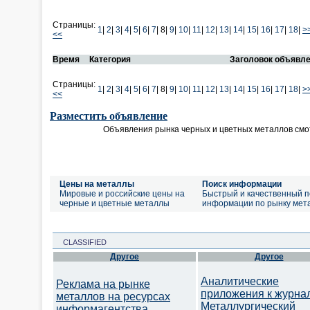
Страницы:
1
|
2
|
3
|
4
|
5
|
6
|
7
|
8|
9
|
10
|
11
|
12
|
13
|
14
|
15
|
16
|
17
|
18
|
>
<<
Время
Категория
Заголовок объявл
Страницы:
1
|
2
|
3
|
4
|
5
|
6
|
7
|
8|
9
|
10
|
11
|
12
|
13
|
14
|
15
|
16
|
17
|
18
|
>
<<
Разместить объявление
Объявления рынка черных и цветных металлов смо
Цены на металлы
Поиск информации
Мировые и российские цены на
Быстрый и качественный п
черные и цветные металлы
информации по рынку мет
CLASSIFIED
Другое
Другое
Аналитические
Реклама на рынке
приложения к журна
металлов на ресурсах
Металлургический
информагентства