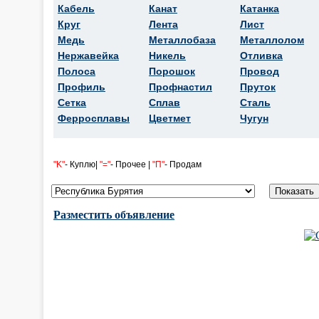
Кабель
Канат
Катанка
Круг
Лента
Лист
Медь
Металлобаза
Металлолом
Нержавейка
Никель
Отливка
Полоса
Порошок
Провод
Профиль
Профнастил
Пруток
Сетка
Сплав
Сталь
Ферросплавы
Цветмет
Чугун
"K"
- Куплю|
"="
- Прочее |
"П"
- Продам
Разместить объявление