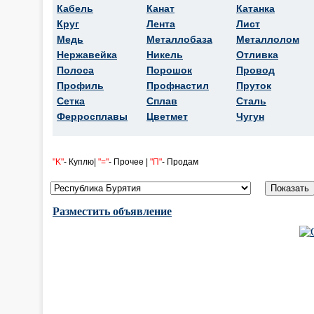
Кабель
Канат
Катанка
Круг
Лента
Лист
Медь
Металлобаза
Металлолом
Нержавейка
Никель
Отливка
Полоса
Порошок
Провод
Профиль
Профнастил
Пруток
Сетка
Сплав
Сталь
Ферросплавы
Цветмет
Чугун
"K"
- Куплю|
"="
- Прочее |
"П"
- Продам
Разместить объявление