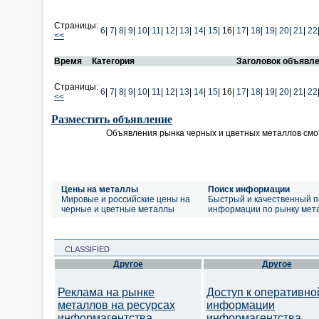
Страницы:
6
|
7
|
8
|
9
|
10
|
11
|
12
|
13
|
14
|
15
|
16|
17
|
18
|
19
|
20
|
21
|
22
<<
Время
Категория
Заголовок объявл
Страницы:
6
|
7
|
8
|
9
|
10
|
11
|
12
|
13
|
14
|
15
|
16|
17
|
18
|
19
|
20
|
21
|
22
<<
Разместить объявление
Объявления рынка черных и цветных металлов смо
Цены на металлы
Поиск информации
Мировые и российские цены на
Быстрый и качественный п
черные и цветные металлы
информации по рынку мет
CLASSIFIED
Другое
Другое
Реклама на рынке
Доступ к оперативно
металлов на ресурсах
информации
информагентства
информагентства