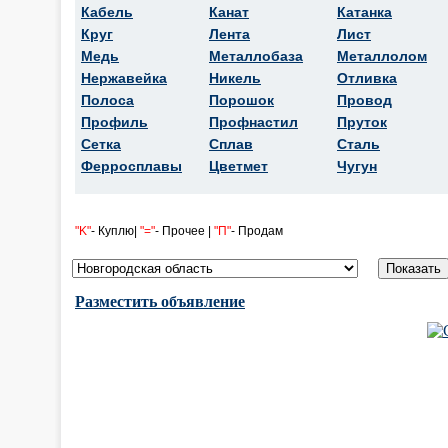
Кабель
Канат
Катанка
Круг
Лента
Лист
Медь
Металлобаза
Металлолом
Нержавейка
Никель
Отливка
Полоса
Порошок
Провод
Профиль
Профнастил
Пруток
Сетка
Сплав
Сталь
Ферросплавы
Цветмет
Чугун
"K"
- Куплю|
"="
- Прочее |
"П"
- Продам
Разместить объявление