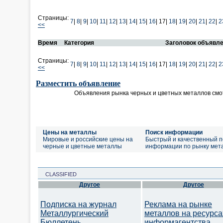
Страницы:
7
|
8
|
9
|
10
|
11
|
12
|
13
|
14
|
15
|
16
|
17|
18
|
19
|
20
|
21
|
22
|
2
<<
Время
Категория
Заголовок объявл
Страницы:
7
|
8
|
9
|
10
|
11
|
12
|
13
|
14
|
15
|
16
|
17|
18
|
19
|
20
|
21
|
22
|
2
<<
Разместить объявление
Объявления рынка черных и цветных металлов смо
Цены на металлы
Поиск информации
Мировые и российские цены на
Быстрый и качественный п
черные и цветные металлы
информации по рынку мет
CLASSIFIED
Другое
Другое
Подписка на журнал
Реклама на рынке
Металлургический
металлов на ресурса
Бюллетень
информагентства