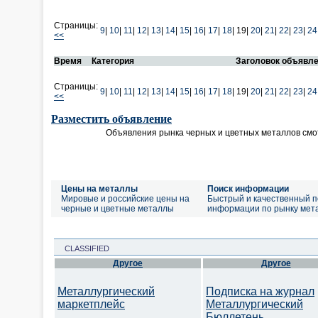
Страницы:
9
|
10
|
11
|
12
|
13
|
14
|
15
|
16
|
17
|
18
|
19|
20
|
21
|
22
|
23
|
24
<<
Время
Категория
Заголовок объявл
Страницы:
9
|
10
|
11
|
12
|
13
|
14
|
15
|
16
|
17
|
18
|
19|
20
|
21
|
22
|
23
|
24
<<
Разместить объявление
Объявления рынка черных и цветных металлов смо
Цены на металлы
Поиск информации
Мировые и российские цены на
Быстрый и качественный п
черные и цветные металлы
информации по рынку мет
CLASSIFIED
Другое
Другое
Металлургический
Подписка на журнал
маркетплейс
Металлургический
Бюллетень