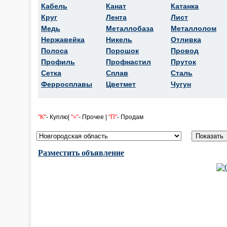
Кабель
Канат
Катанка
Круг
Лента
Лист
Медь
Металлобаза
Металлолом
Нержавейка
Никель
Отливка
Полоса
Порошок
Провод
Профиль
Профнастил
Пруток
Сетка
Сплав
Сталь
Ферросплавы
Цветмет
Чугун
"K"
- Куплю|
"="
- Прочее |
"П"
- Продам
Разместить объявление