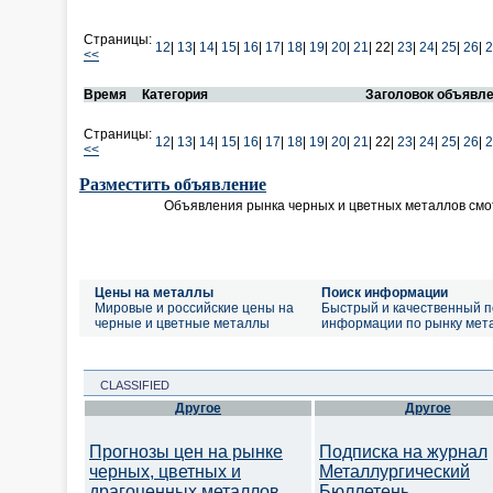
Страницы:
12
|
13
|
14
|
15
|
16
|
17
|
18
|
19
|
20
|
21
|
22|
23
|
24
|
25
|
26
|
2
<<
Время
Категория
Заголовок объявл
Страницы:
12
|
13
|
14
|
15
|
16
|
17
|
18
|
19
|
20
|
21
|
22|
23
|
24
|
25
|
26
|
2
<<
Разместить объявление
Объявления рынка черных и цветных металлов смо
Цены на металлы
Поиск информации
Мировые и российские цены на
Быстрый и качественный п
черные и цветные металлы
информации по рынку мет
CLASSIFIED
Другое
Другое
Прогнозы цен на рынке
Подписка на журнал
черных, цветных и
Металлургический
драгоценных металлов.
Бюллетень