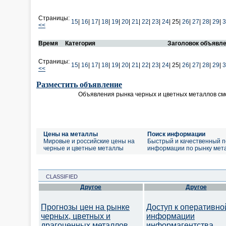
Страницы:
15
|
16
|
17
|
18
|
19
|
20
|
21
|
22
|
23
|
24
|
25|
26
|
27
|
28
|
29
|
3
<<
Время
Категория
Заголовок объявл
Страницы:
15
|
16
|
17
|
18
|
19
|
20
|
21
|
22
|
23
|
24
|
25|
26
|
27
|
28
|
29
|
3
<<
Разместить объявление
Объявления рынка черных и цветных металлов см
Цены на металлы
Поиск информации
Мировые и российские цены на
Быстрый и качественный п
черные и цветные металлы
информации по рынку мет
CLASSIFIED
Другое
Другое
Прогнозы цен на рынке
Доступ к оперативно
черных, цветных и
информации
драгоценных металлов.
информагентства