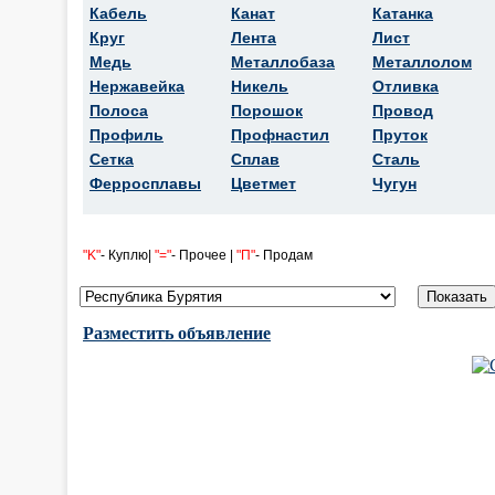
Кабель
Канат
Катанка
Круг
Лента
Лист
Медь
Металлобаза
Металлолом
Нержавейка
Никель
Отливка
Полоса
Порошок
Провод
Профиль
Профнастил
Пруток
Сетка
Сплав
Сталь
Ферросплавы
Цветмет
Чугун
"K"
- Куплю|
"="
- Прочее |
"П"
- Продам
Разместить объявление