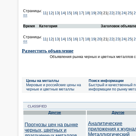
Страницы:
11
|
12
|
13
|
14
|
15
|
16
|
17
|
18
|
19
|
20
|
21|
22
|
23
|
24
|
25
|
2
<<
Время
Категория
Заголовок объявл
Страницы:
11
|
12
|
13
|
14
|
15
|
16
|
17
|
18
|
19
|
20
|
21|
22
|
23
|
24
|
25
|
2
<<
Разместить объявление
Объявления рынка черных и цветных металлов 
Цены на металлы
Поиск информации
Мировые и российские цены на
Быстрый и качественный п
черные и цветные металлы
информации по рынку мет
CLASSIFIED
Другое
Другое
Аналитические
Прогнозы цен на рынке
приложения к журна
черных, цветных и
Металлургический
драгоценных металлов.