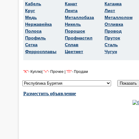
Кабель
Канат
Катанка
Круг
Лента
Лист
Медь
Металлобаза
Металлолом
Нержавейка
Никель
Отливка
Полоса
Порошок
Провод
Профиль
Профнастил
Пруток
Сетка
Сплав
Сталь
Ферросплавы
Цветмет
Чугун
"K"
- Куплю|
"="
- Прочее |
"П"
- Продам
Разместить объявление