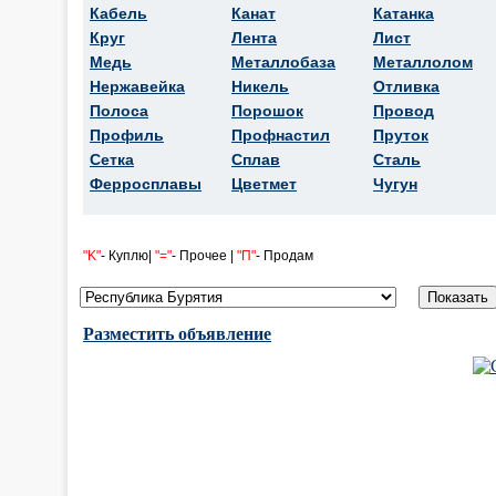
Кабель
Канат
Катанка
Круг
Лента
Лист
Медь
Металлобаза
Металлолом
Нержавейка
Никель
Отливка
Полоса
Порошок
Провод
Профиль
Профнастил
Пруток
Сетка
Сплав
Сталь
Ферросплавы
Цветмет
Чугун
"K"
- Куплю|
"="
- Прочее |
"П"
- Продам
Разместить объявление