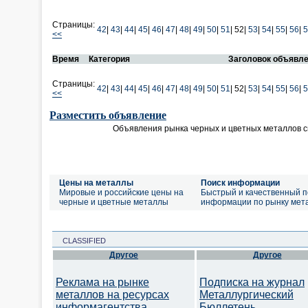
Страницы:
42
|
43
|
44
|
45
|
46
|
47
|
48
|
49
|
50
|
51
|
52|
53
|
54
|
55
|
56
|
5
<<
Время
Категория
Заголовок объявл
Страницы:
42
|
43
|
44
|
45
|
46
|
47
|
48
|
49
|
50
|
51
|
52|
53
|
54
|
55
|
56
|
5
<<
Разместить объявление
Объявления рынка черных и цветных металлов 
Цены на металлы
Поиск информации
Мировые и российские цены на
Быстрый и качественный п
черные и цветные металлы
информации по рынку мет
CLASSIFIED
Другое
Другое
Реклама на рынке
Подписка на журнал
металлов на ресурсах
Металлургический
информагентства
Бюллетень